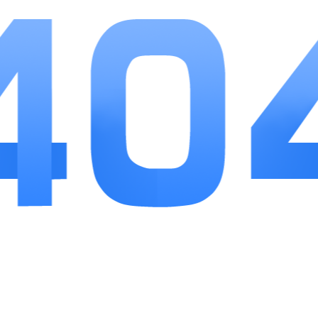
3、联机协作无门槛，无需高等级解锁，好友可随
时加入同一木筏共同搜集建造物资。
小编点评
求生大师跳出多数生存手游重度肝度门槛，把打
捞、建造、养成、闯关内容轻量化融合，操作逻辑简
单直观，新手两三局就能熟练上手。游戏没有强制氪
金道具，日常福利供给充足，零氪玩家也能集齐主流
装备与营地设施。地图随机机制大幅提升重复游玩价
值，单人闯关适合安静规划资源，联机组队可和好友
分工开荒，兼顾休闲放松与策略思考。整体玩法扎实