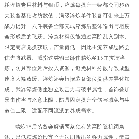
耗淬炼专用材料与铜币，淬炼每提升一级都会同步放
大装备基础攻防数值，满级淬炼单件装备可带来上万
战力提升，六件装备全部完成淬炼后整体输出与坦度
会形成质的飞跃。淬炼材料仅能通过高阶乱入副本、
限定商店兑换获取，产量偏低，因此主流养成思路会
优先将武器、戒指这类输出部件精炼至15并拉满淬
炼，防具部位延后投入资源，避免材料分散导致成型
速度大幅放缓。淬炼还会根据装备部位提供差异化加
成，武器淬炼侧重独立攻击力与破甲属性，首饰叠加
暴击伤害与杀意上限，防具固定提升全伤害减免与生
命值上限，适配不同流派的养成需求。
精炼15后装备会解锁两条独有的高阶随机词条
池，是低精炼阶段完全无法刷新出的强力属性，武器