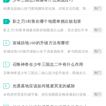
少年三国志2锦囊有什么实战技巧
热门
锦囊实战核心技巧围绕属性优先级、武将定位匹配、阵营专属技能锦...
影之刃3剑客在哪个地图单挑比较划算
3
热门
影之刃3剑客单挑最划算的地图是白山路，其次是红叶寺与南城郊，...
攻城掠地160的升级方法有哪些
4
热门
攻城掠地160级升级核心在于高效刷副本、参与国战活动、优化武...
召唤神兽在少年三国志二中有什么作用
5
热门
召唤神兽是少年三国志二核心战力提升途径，既能永久解锁全阵容属...
光遇墓地应该如何规避冥龙的威胁
6
热门
全程把控冥龙扫描节奏、依托地图固定掩体规划行进路线，搭配应急...