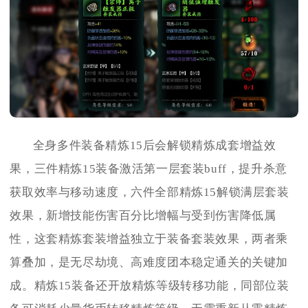
全身多件装备精炼15后会解锁精炼成套增益效
果，三件精炼15装备激活第一层套装buff，提升杀意
获取效率与移动速度，六件全部精炼15解锁满层套装
效果，新增技能伤害百分比增幅与受到伤害降低属
性，这套精炼套装增益独立于装备套装效果，两者乘
算叠加，是无尽劫境、高难度团本稳定通关的关键加
成。精炼15装备还开放精炼等级转移功能，同部位装