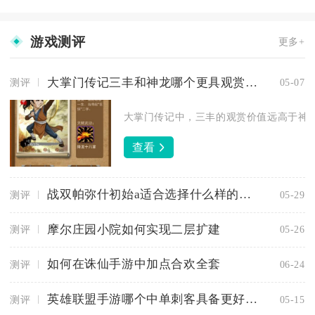
游戏测评
更多+
大掌门传记三丰和神龙哪个更具观赏价值
测评
05-07
大掌门传记中，三丰的观赏价值远高于神龙
查看
战双帕弥什初始a适合选择什么样的天赋
测评
05-29
摩尔庄园小院如何实现二层扩建
测评
05-26
如何在诛仙手游中加点合欢全套
测评
06-24
英雄联盟手游哪个中单刺客具备更好的机动性
测评
05-15