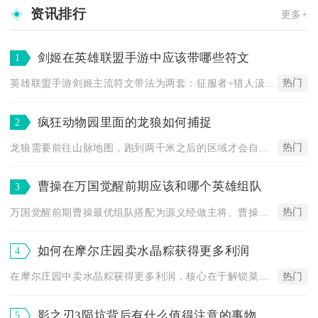
资讯排行
更多+
剑姬在英雄联盟手游中应该带哪些符文
1
热门
英雄联盟手游剑姬主流符文带法为两套：征服者+猎人汲取+骸骨镀...
疯狂动物园里面的龙狼如何捕捉
2
热门
龙狼需要前往山脉地图，跑到两千米之后的区域才会自然刷新，借助...
曹操在万国觉醒前期应该和哪个英雄组队
3
热门
万国觉醒前期曹操最优组队搭配为源义经做主将、曹操担任副将，这...
如何在摩尔庄园卖水晶粽获得更多利润
4
热门
在摩尔庄园中卖水晶粽获得更多利润，核心在于解锁菜谱、低成本囤...
影之刃3陨坑背后有什么值得注意的事物
5