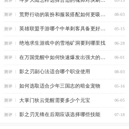
斗罗大陆怎样选择合适的魂师对决刷环地点
测评
05-15
荒野行动的装扮和服装搭配如何更吸引眼球
测评
08-03
英雄联盟手游哪个中单刺客具备更好的机动性
测评
05-15
绝地求生游戏中的雪地矿洞要到哪里找
测评
06-28
在万国觉醒中如何快速爆发出强大的战斗力
测评
06-01
影之刃副心法适合哪个职业使用
测评
08-03
如何选取适合少年三国志的暗金宠物
测评
05-16
大掌门狄云觉醒需要多少个元宝
测评
06-05
影之刃无锋在后期应该选择哪些技能
测评
07-18