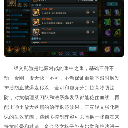
经文配置是地藏对战的重中之重，基础三件不
动、金刚、虚无缺一不可，不动保证血量下滑时触发
护盾防止被爆发秒杀，金刚和虚无分别拉高物防法
防，对抗物理菜刀队和法系爆发队都能稳住血线，再
配上净土放大铁扇的治疗返还效果，三灾经文强化嘲
讽的生效范围，遇到多控制阵容可以替换一张自在来
抵抗眩晕和减速，多余经文格子补充妙觉和护法进一