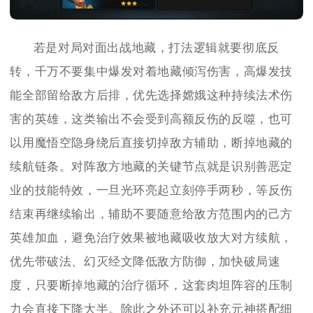
若是对局对面出战地藏，打法逻辑就要彻底反
转，千万不要集中爆发对着地藏倾泻伤害，高爆发技
能全部留给敌方后排，优先选择嫦娥这种持续法术伤
害的英雄，这类输出不会受到高额反伤的反噬，也可
以用魔悟空隐身绕后直接切掉敌方辅助，断掉地藏的
续航链条。对阵敌方地藏的关键节点就是识别善恶定
业的技能特效，一旦光环亮起立刻停手两秒，等反伤
结束再继续输出，辅助不要随意给敌方范围内的己方
英雄加血，避免治疗效果被地藏吸收放大对方续航，
优先带破法、幻灭经文降低敌方防御，加快破局速
度，只要断掉地藏的治疗循环，这套肉坦阵容的压制
力会直接下降大半。除此之外还可以补充元神搭配细