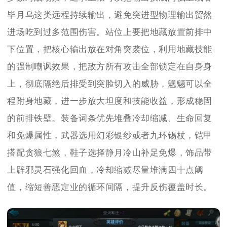
毕月乌这类远程持续输出，避免突进型物理输出贸然
进场吃到过多范围伤害。站位上要把地藏放置前排中
下位置，把核心输出放在对角突袭位，利用地藏技能
的强制嘲讽效果，把敌方所有攻击全部锁定在自身身
上，彻底隔绝后排受到突脸切入的威胁，魍魉可以全
程附身地藏，进一步放大坦度和技能收益，形成稳固
的前排铁壁。装备词条优先堆叠冷却缩减、生命回复
和免爆属性，武器选用幻彩银纱或者九环锡杖，铠甲
搭配贪狼七煞，鞋子选择静月冷山补足免爆，饰品带
上辟邪灵石强化回血，冷却缩减尽量堆满四十点阈
值，缩短善恶定业的循环间隔，提升反伤覆盖时长。