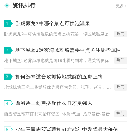
资讯排行
更多+
卧虎藏龙2中哪个景点可供泡温泉
1
热门
卧虎藏龙2中可供泡温泉的景点是桃花谷，该区域温泉是游戏中期核...
地下城堡2迷雾海域攻略需要重点关注哪些属性
2
热门
地下城堡2迷雾海域也就是图16迷雾岛副本，通关需要优先堆高元...
如何选择适合攻城掠地觉醒的五虎上将
3
热门
攻城掠地五虎上将觉醒优先顺序为关羽、张飞、赵云、马超、黄忠，...
西游碧玉葫芦搭配什么血才更强大
4
热门
西游碧玉葫芦搭配高治疗强度+体质/气血+治疗暴击/暴击伤害的...
少年三国志双诸葛如何在战斗中发挥最大价值
5