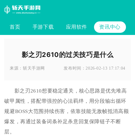
首页
手游下载
应用软件
资讯中心
影之刃2610的过关技巧是什么
来源：
斩天手游网
发布时间：
2026-02-13 17:17:04
影之刃2610想要稳定通关，核心思路是优先堆高
破甲属性，搭配带强控的心法羁绊，用分段输出循环
规避BOSS大范围持续伤害，依靠技能无敌帧抵消高额
爆发，再通过装备词条补足杀意回复保障链子不断
层。