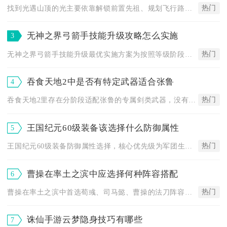
热门
找到光遇山顶的光主要依靠解锁前置先祖、规划飞行路线、利用场景...
无神之界弓箭手技能升级攻略怎么实施
3
热门
无神之界弓箭手技能升级最优实施方案为按照等级阶段划分加点优先...
吞食天地2中是否有特定武器适合张鲁
4
热门
吞食天地2里存在分阶段适配张鲁的专属剑类武器，没有跨类型武器...
王国纪元60级装备该选择什么防御属性
5
热门
王国纪元60级装备防御属性选择，核心优先级为军团生命力＞军团...
曹操在率土之滨中应选择何种阵容搭配
6
热门
曹操在率土之滨中首选荀彧、司马懿、曹操的法刀阵容，次选马超、...
诛仙手游云梦隐身技巧有哪些
7