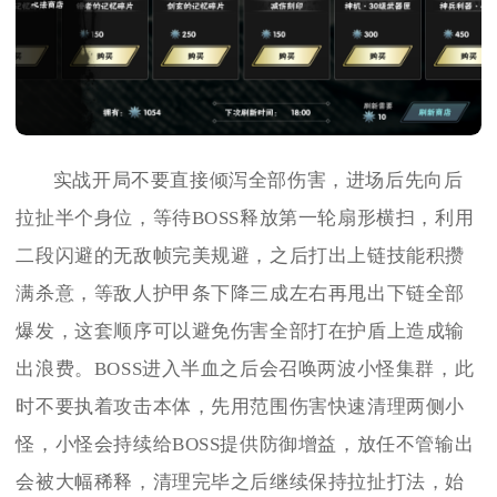
实战开局不要直接倾泻全部伤害，进场后先向后
拉扯半个身位，等待BOSS释放第一轮扇形横扫，利用
二段闪避的无敌帧完美规避，之后打出上链技能积攒
满杀意，等敌人护甲条下降三成左右再甩出下链全部
爆发，这套顺序可以避免伤害全部打在护盾上造成输
出浪费。BOSS进入半血之后会召唤两波小怪集群，此
时不要执着攻击本体，先用范围伤害快速清理两侧小
怪，小怪会持续给BOSS提供防御增益，放任不管输出
会被大幅稀释，清理完毕之后继续保持拉扯打法，始