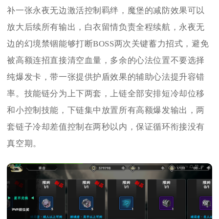
补一张永夜无边激活控制羁绊，魔堡的减防效果可以
放大后续所有输出，白衣留情负责全程续航，永夜无
边的幻境禁锢能够打断BOSS两次关键蓄力招式，避免
被高额连招直接清空血量，多余的心法位置不要选择
纯爆发卡，带一张提供护盾效果的辅助心法提升容错
率。技能链分为上下两套，上链全部安排短冷却位移
和小控制技能，下链集中放置所有高额爆发输出，两
套链子冷却差值控制在两秒以内，保证循环衔接没有
真空期。