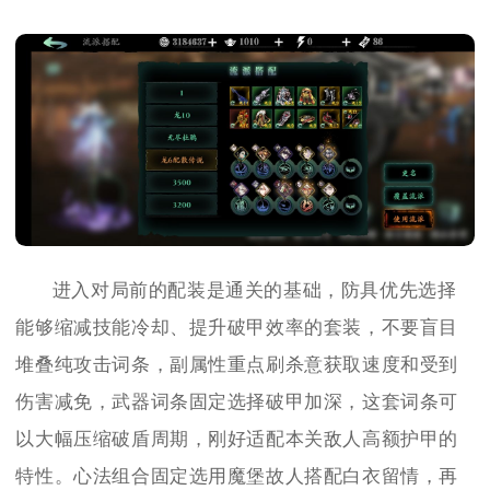
进入对局前的配装是通关的基础，防具优先选择
能够缩减技能冷却、提升破甲效率的套装，不要盲目
堆叠纯攻击词条，副属性重点刷杀意获取速度和受到
伤害减免，武器词条固定选择破甲加深，这套词条可
以大幅压缩破盾周期，刚好适配本关敌人高额护甲的
特性。心法组合固定选用魔堡故人搭配白衣留情，再