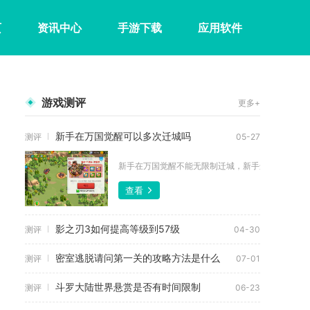
页
资讯中心
手游下载
应用软件
游戏测评
更多+
新手在万国觉醒可以多次迁城吗
测评
05-27
新手在万国觉醒不能无限制迁城，新手迁城道具仅有2次
查看
影之刃3如何提高等级到57级
测评
04-30
密室逃脱请问第一关的攻略方法是什么
测评
07-01
斗罗大陆世界悬赏是否有时间限制
测评
06-23