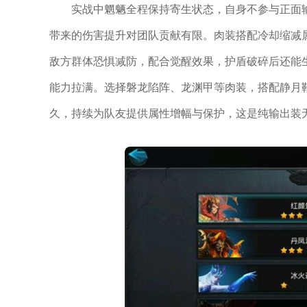
实战中魍魉全程保持寄生状态，自身不参与正面
带来的伤害提升对团队贡献有限。肉装搭配冷却缩减
敌方群体恐惧减防，配合觉醒效果，护盾破碎后还能
能力拉满。选择磐龙陷阵、龙渊甲等肉装，搭配静月
久，持续为队友提供属性增幅与保护，这是纯输出装