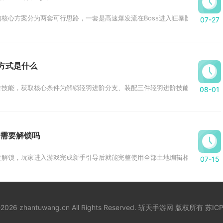
核心方案分为两套可行思路，一套是高速爆发流在Boss进入狂暴阶段前压低血量
07-27
方式是什么
技能，获取核心条件为解锁轻羽进阶分支、装配三件轻羽进阶技能，完成基础技
08-01
需要解锁吗
解锁，玩家进入游戏完成新手引导后就能完整使用全部土地编辑相关操作，不存
07-15
8-2026 zhantuwang.cn All Rights Reserved. 斩天手游网 版权所有
苏ICP