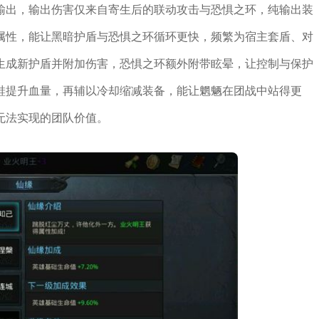
输出，输出伤害仅来自寄生后的联动攻击与恐惧之环，纯输出装
属性，能让黑暗护盾与恐惧之环循环更快，频繁为宿主套盾、对
生成新护盾并附加伤害，恐惧之环额外附带眩晕，让控制与保护
鞋提升血量，再辅以冷却缩减装备，能让魍魉在团战中站得更
无法实现的团队价值。