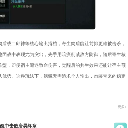
肉盾或二郎神等核心输出搭档，寄生肉盾能让前排更难被击杀，
地团战中表现尤为突出，先手用暗疫削减敌方防御，随后寄生核
阵型，即便宿主遭遇致命伤害，觉醒后的共生效果还能让宿主额
队优势。这种玩法下，魍魉无需追求个人输出，肉装带来的稳定
更多+
醒中击败唐昊终章