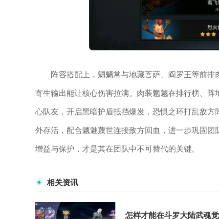
阵容搭配上，魍魉常与地藏菩萨、阎罗王等前排
寄生输出能让核心伤害拉满。肉装魍魉在排行榜、阵
心队友，开启黑暗护盾抵挡爆发，恐惧之环打乱敌方
外存活，配合魑魅蔑世连接敌方回血，进一步巩固团
增益与保护，才是其在团队中不可替代的关键。
相关资讯
怎样才能在斗罗大陆武魂觉