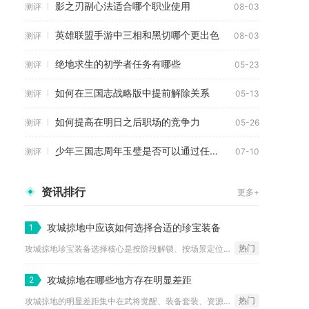
影之刃副心法适合哪个职业使用
测评
08-03
英雄联盟手游中三相和黑切哪个更出色
测评
08-03
绝地求生的初学者任务有哪些
测评
05-23
如何在三国志战略版中提前解除关系
测评
05-13
如何提高在明日之后职场的竞争力
测评
05-26
少年三国志周年玉璧是否可以通过任务获得
测评
07-10
资讯排行
更多+
攻城掠地中应该如何选择合适的珍宝装备
1
热门
攻城掠地珍宝装备选择核心是按阶段解锁、按场景定位、按武将适配...
攻城掠地在哪些地方存在明显差距
2
热门
攻城掠地的明显差距集中在武将觉醒、装备套装、资源积累、等级进...