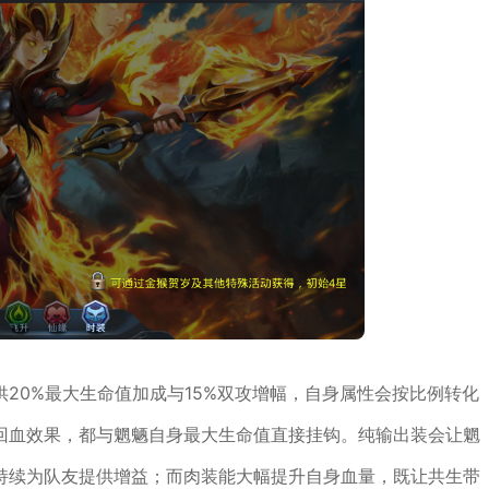
20%最大生命值加成与15%双攻增幅，自身属性会按比例转化
回血效果，都与魍魉自身最大生命值直接挂钩。纯输出装会让魍
持续为队友提供增益；而肉装能大幅提升自身血量，既让共生带