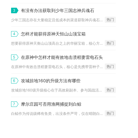
有没有办法获取到少年三国志神兵魂石
3
热门
少年三国志存在大量稳定且低成本的渠道获取神兵魂石，分为长期稳...
怎样才能获得原神天恒山山顶宝箱
4
热门
想要获得原神天衡山山顶高台之上的华丽宝箱，核心方式是点燃宝箱...
在原神中怎样才能有效地击溃稻妻雷电石头
5
热门
在原神中有效击溃稻妻雷电石头，核心是先携带雷种子进入雷电屏障...
攻城掠地160的升级方法有哪些
6
热门
攻城掠地160级升级核心在于高效刷副本、参与国战活动、优化武...
摩尔庄园可否用渔网捕捉到白鲸
7
热门
白鲸作为传说级稀有鱼类，出没条件严苛，仅在晴朗白天出现在摩尔...