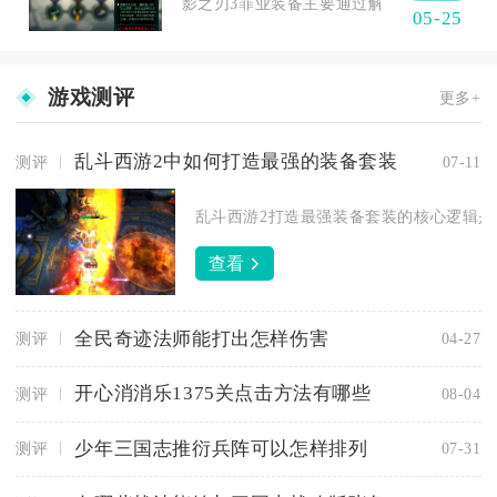
影之刃3罪业装备主要通过解锁罪业空间后挑战
05-25
游戏测评
更多+
乱斗西游2中如何打造最强的装备套装
测评
07-11
乱斗西游2打造最强装备套装的核心逻辑是先
查看
全民奇迹法师能打出怎样伤害
测评
04-27
开心消消乐1375关点击方法有哪些
测评
08-04
少年三国志推衍兵阵可以怎样排列
测评
07-31