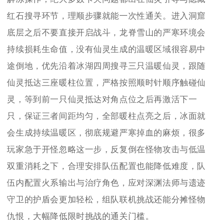
红石搜寻环节，理顺步骤就能一次性通关。进入洞窟
底层之后不要直接开启战斗，龙脊雪山的严寒环境会
持续损耗生命值，没有仙灵生成的温暖区域很容易中
途倒地，优先沿着冰湖四周搜寻三只温暖仙灵，跟随
仙灵抵达三座暖柱位置，严格按照顺时针顺序触碰仙
灵，等到前一只仙灵抵达对角点位之后再激活下一
只，保证三者间距均匀，全部暖柱点亮之后，冰面就
会生成持续温暖区，彻底规避严寒掉血的麻烦，很多
玩家急于开怪忽略这一步，反复倒在怪物攻击与低温
双重消耗之下，合理安排队伍配置也能降低难度，队
伍内配置火系输出与治疗角色，应对深渊法师与遗迹
守卫的护盾会更加轻松，组队联机挑战还能分摊怪物
仇恨，大幅降低限时挑战的通关门槛。