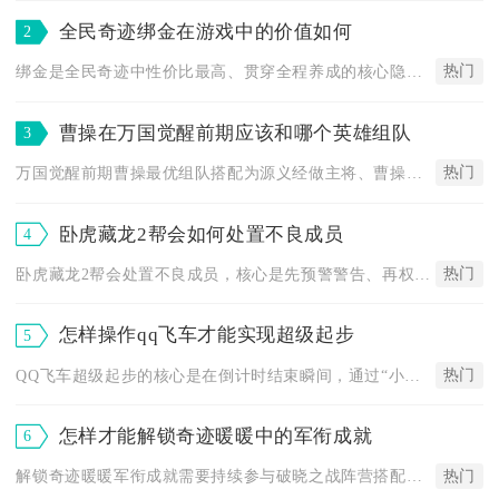
全民奇迹绑金在游戏中的价值如何
2
热门
绑金是全民奇迹中性价比最高、贯穿全程养成的核心隐性资源，前期...
曹操在万国觉醒前期应该和哪个英雄组队
3
热门
万国觉醒前期曹操最优组队搭配为源义经做主将、曹操担任副将，这...
卧虎藏龙2帮会如何处置不良成员
4
热门
卧虎藏龙2帮会处置不良成员，核心是先预警警告、再权限管控、最...
怎样操作qq飞车才能实现超级起步
5
热门
QQ飞车超级起步的核心是在倒计时结束瞬间，通过“小喷+点漂+...
怎样才能解锁奇迹暖暖中的军衔成就
6
热门
解锁奇迹暖暖军衔成就需要持续参与破晓之战阵营搭配战，积累军功...