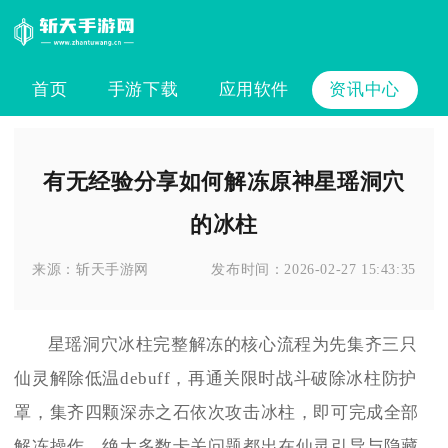
首页
手游下载
应用软件
资讯中心
有无经验分享如何解冻原神星瑶洞穴
的冰柱
来源：
斩天手游网
发布时间：
2026-02-27 15:43:35
星瑶洞穴冰柱完整解冻的核心流程为先集齐三只
仙灵解除低温debuff，再通关限时战斗破除冰柱防护
罩，集齐四颗深赤之石依次攻击冰柱，即可完成全部
解冻操作，绝大多数卡关问题都出在仙灵引导与隐藏