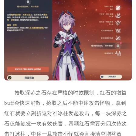
拾取深赤之石存在严格的时效限制，红石的增益
buff会快速消散，拾取之后不能中途攻击怪物，拿到
红石就要立刻折返对准冰柱发起攻击，每一块深赤之
石仅能触发一次有效伤害，四颗红石需要分四次依次
击打冰柱，中途一旦攻击小怪就会直接清空增益效