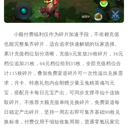
小额付费福利仅作为碎片加速手段，不依赖充值
也能完整集齐碎片，适合追求快速解锁的玩家选择。
累计充值档位划分清晰，充值6元发放20枚碎片，36元
档位追加25枚，66元档位给到35枚，全部充值档位合
计115枚碎片，叠加免费渠道碎片可一次性溢出兑换需
求，月卡、特惠礼包内会附赠少量玉兔精英魂与元
宝，搭配月卡每日元宝产出，可同步支撑寻仙十连抽
取碎片。不推荐大额充值单纯兑换碎片，免费渠道每
日稳定产出碎片，坚持一周左右即可集齐基础90枚兑
换标准，付费仅用于缩短收集周期，普通零氪玩家完