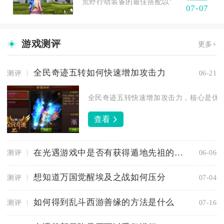
荒野行动装备的最佳搭配以“步枪+冲锋枪/狙击
07-07
游戏测评
更多+
全民奇迹五转如何快速增加攻击力
测评
06-21
全民奇迹五转快速增加攻击力，核心是优先
查看
在光遇游戏中是否有获得遁地先祖的机会
测评
06-06
想知道万国觉醒埃及之战如何压分
测评
07-04
如何得到乱斗西游善缘的方法是什么
测评
07-16