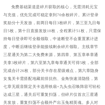
免费基础渠道是碎片获取的核心，无需消耗元宝
与充值，优先完成可稳定拿到70余枚碎片。累计登录
奖励分十天发放，前两日每日3枚碎片，第三至九日每
日5枚，第十日直接发放10枚，全程累计51枚，只需保
持每日登录即可全额领取，中途断登不会重置累计进
度，中断后继续登录能接续剩余碎片领取。主线章节
三星通关为第二大免费来源，第四章、第五章单章通
关拿3枚碎片，第六至第九章每章通关可得5枚，全部
完成合计26枚，部分关卡存在星级难点，第六章隐身
女鬼关卡需搭配地藏前排抗伤、金角快速清隐怪，第
七章无观音限定关卡选用铁扇+九头虫召唤阵容可轻松
达成三星，通关后可重复扫荡，但碎片仅首次三星通
关发放，重复扫荡不会额外产出玉兔精英魂。多人对