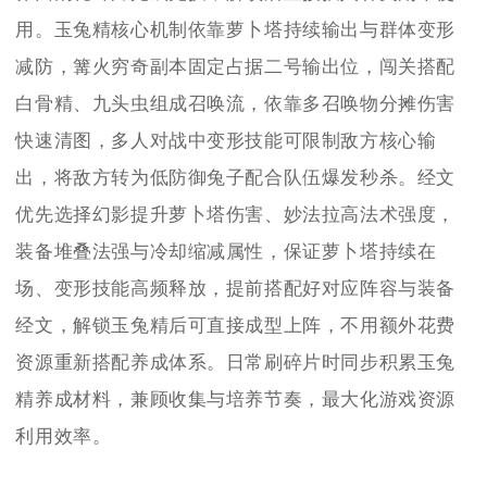
用。玉兔精核心机制依靠萝卜塔持续输出与群体变形
减防，篝火穷奇副本固定占据二号输出位，闯关搭配
白骨精、九头虫组成召唤流，依靠多召唤物分摊伤害
快速清图，多人对战中变形技能可限制敌方核心输
出，将敌方转为低防御兔子配合队伍爆发秒杀。经文
优先选择幻影提升萝卜塔伤害、妙法拉高法术强度，
装备堆叠法强与冷却缩减属性，保证萝卜塔持续在
场、变形技能高频释放，提前搭配好对应阵容与装备
经文，解锁玉兔精后可直接成型上阵，不用额外花费
资源重新搭配养成体系。日常刷碎片时同步积累玉兔
精养成材料，兼顾收集与培养节奏，最大化游戏资源
利用效率。