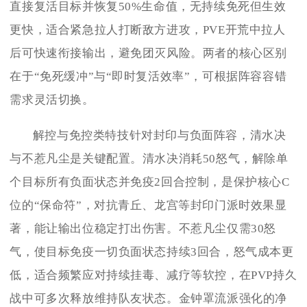
直接复活目标并恢复50%生命值，无持续免死但生效
更快，适合紧急拉人打断敌方进攻，PVE开荒中拉人
后可快速衔接输出，避免团灭风险。两者的核心区别
在于“免死缓冲”与“即时复活效率”，可根据阵容容错
需求灵活切换。
解控与免控类特技针对封印与负面阵容，清水决
与不惹凡尘是关键配置。清水决消耗50怒气，解除单
个目标所有负面状态并免疫2回合控制，是保护核心C
位的“保命符”，对抗青丘、龙宫等封印门派时效果显
著，能让输出位稳定打出伤害。不惹凡尘仅需30怒
气，使目标免疫一切负面状态持续3回合，怒气成本更
低，适合频繁应对持续挂毒、减疗等软控，在PVP持久
战中可多次释放维持队友状态。金钟罩流派强化的净