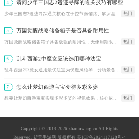
请问少年三国志2遗迹寻踪的通关技巧有哪些
4
热门
少年三国志2遗迹寻踪通关核心在于控节奏铺路、解罗盘机关、选对...
万国觉醒战略储备箱子是否具备耐用性
5
热门
万国觉醒战略储备箱子具备极强的耐用性，无使用期限限制、无存储...
乱斗西游2中魔女应该选用哪种法宝
6
热门
乱斗西游2中魔女通用最优法宝为伏魔凤梧琴，分场景备选龙索、白...
怎么让梦幻西游宝宝变得多彩多姿
7
热门
想要让梦幻西游宝宝实现多彩多姿的视觉效果，核心依靠召唤兽幻色...
Copyright © 2018-2026 zhantuwang.cn All Rights
Reserved. 斩天手游网 版权所有
苏ICP备2024117128号-4