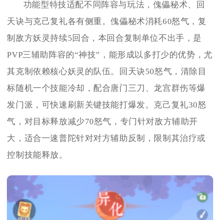
功能型特技适配不同阵容与玩法，傀儡秘术、回
天诀与克己复礼各有侧重。傀儡秘术消耗60怒气，复
制敌方妖灵持续5回合，本回合复制单位不出手，是
PVP三辅助阵容的“神技”，能形成以多打少的优势，尤
其克制依赖核心妖灵的队伍。回天诀50怒气，清除目
标随机一个技能冷却，配合唐门三刀、龙宫群伤等爆
发门派，可快速刷新关键技能打爆发。克己复礼30怒
气，对目标释放减少70怒气，专门针对敌方辅助开
大，适合一速普陀针对对方辅助反制，限制其治疗或
控制技能释放。