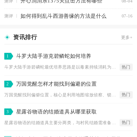
开心消消乐1375关点击方法有哪些
测评
08-04
如何得到乱斗西游善缘的方法是什么
测评
07-16
资讯排行
更多+
斗罗大陆手游克碧鳞蛇如何培养
1
热门
斗罗大陆手游碧磷蛇最优培养思路是以毒素持续消耗为核心体系，按...
万国觉醒怎样才能找到偏避的位置
2
热门
万国觉醒找到偏僻位置，核心是利用地图缩放侦察、锁定边缘/阻隔...
星露谷物语的结婚道具从哪里获取
3
热门
星露谷物语的结婚道具主要分两类，与村民结婚需准备美人鱼吊坠，...