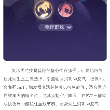
复活类特技是普陀的核心生存抓手，引渡轮回与
起死回生是主流选择。引渡轮回消耗50怒气，提供2回
合免死buff，触发后复活并恢复60%生命值，适合保护
易被集火的输出位，尤其克制守尸阵容，在PVP三辅助
或快攻局中能稳住血线节奏。起死回生消耗60怒气，