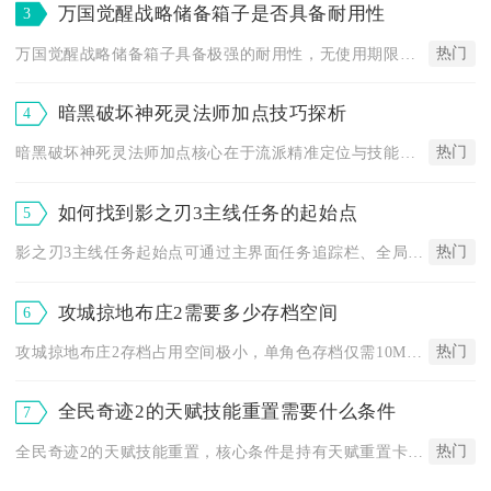
万国觉醒战略储备箱子是否具备耐用性
3
热门
万国觉醒战略储备箱子具备极强的耐用性，无使用期限限制、无存储...
暗黑破坏神死灵法师加点技巧探析
4
热门
暗黑破坏神死灵法师加点核心在于流派精准定位与技能优先级分配，...
如何找到影之刃3主线任务的起始点
5
热门
影之刃3主线任务起始点可通过主界面任务追踪栏、全局大地图蓝色...
攻城掠地布庄2需要多少存档空间
6
热门
攻城掠地布庄2存档占用空间极小，单角色存档仅需10MB-20...
全民奇迹2的天赋技能重置需要什么条件
7
热门
全民奇迹2的天赋技能重置，核心条件是持有天赋重置卡，同时角色...