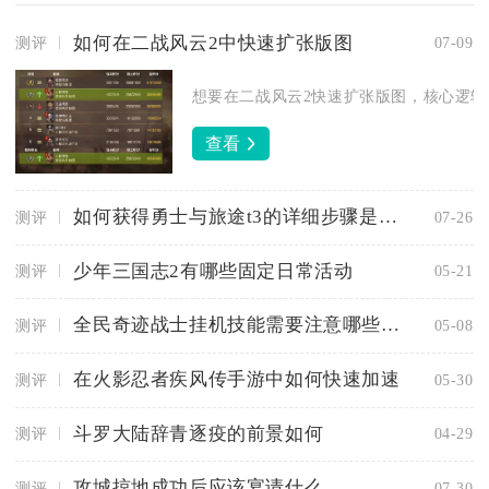
如何在二战风云2中快速扩张版图
测评
07-09
想要在二战风云2快速扩张版图，核心逻辑是
查看
如何获得勇士与旅途t3的详细步骤是什么
测评
07-26
少年三国志2有哪些固定日常活动
测评
05-21
全民奇迹战士挂机技能需要注意哪些问题
测评
05-08
在火影忍者疾风传手游中如何快速加速
测评
05-30
斗罗大陆辞青逐疫的前景如何
测评
04-29
攻城掠地成功后应该宴请什么
测评
07-30