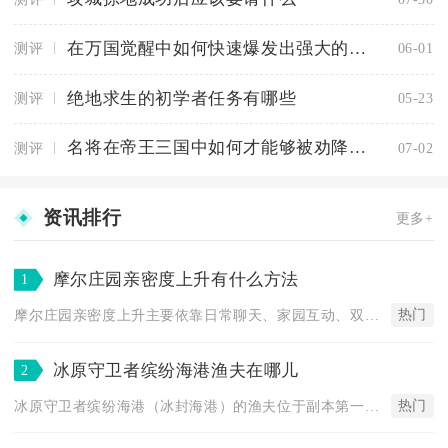
在万国觉醒中如何快速爆发出强大的战斗力
测评
06-01
绝地求生的初学者任务有哪些
测评
05-23
名将在帝王三国中如何才能够被劝降成功
测评
07-02
资讯排行
更多+
摩尔庄园亲密度上升有什么方法
1
热门
摩尔庄园亲密度上升主要依靠日常聊天、家园互动、双人动作、道具...
冰原守卫者缤纷海港渔夫在哪儿
2
热门
冰原守卫者缤纷海港（冰封海港）的渔夫位于副本第一层（图一）的...