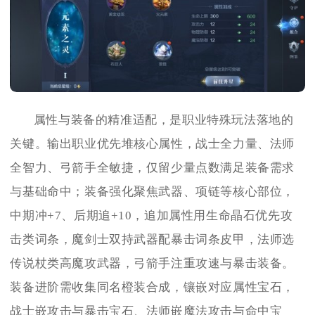
属性与装备的精准适配，是职业特殊玩法落地的
关键。输出职业优先堆核心属性，战士全力量、法师
全智力、弓箭手全敏捷，仅留少量点数满足装备需求
与基础命中；装备强化聚焦武器、项链等核心部位，
中期冲+7、后期追+10，追加属性用生命晶石优先攻
击类词条，魔剑士双持武器配暴击词条皮甲，法师选
传说杖类高魔攻武器，弓箭手注重攻速与暴击装备。
装备进阶需收集同名橙装合成，镶嵌对应属性宝石，
战士嵌攻击与暴击宝石、法师嵌魔法攻击与命中宝