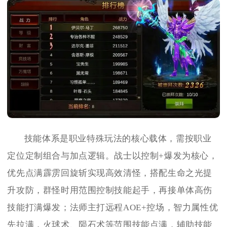
技能体系是职业特殊玩法的核心载体，需按职业
定位定制组合与加点逻辑。战士以控制+爆发为核心，
优先点满霹雳回旋斩实现高效清怪，搭配生命之光提
升攻防，群怪时用范围控制技能起手，再接单体高伤
技能打满爆发；法师主打远程AOE+控场，智力属性优
先拉满，火球术、陨石术等范围技能点满，辅助技能