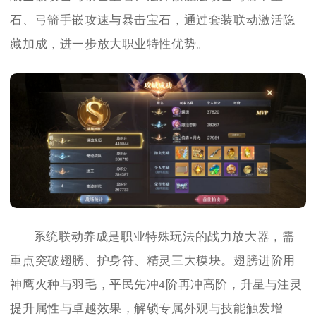
石、弓箭手嵌攻速与暴击宝石，通过套装联动激活隐
藏加成，进一步放大职业特性优势。
系统联动养成是职业特殊玩法的战力放大器，需
重点突破翅膀、护身符、精灵三大模块。翅膀进阶用
神鹰火种与羽毛，平民先冲4阶再冲高阶，升星与注灵
提升属性与卓越效果，解锁专属外观与技能触发增