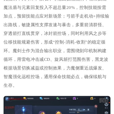
魔法盾与元素回复投入不超总量20%，控制技能按需
加点，预留技能点应对新场景；弓箭手走机动+持续输
出路线，敏捷属性支撑攻速与暴击，多重箭清群怪、
穿透箭打直线贯穿，冰封箭控场，同时利用风之步等
位移技能规避伤害，形成“控制-消耗-收割”的稳定循
环。魔剑士作为混合输出职业，需围绕刻印机制构建
循环，用雷电冲击减CD、旋风斩打范围伤害，黑龙波
根据场景切换减益或控制效果，力魔侧重近战爆发、
智魔强化远程控场，通用保命技能必点，确保续航与
生存。