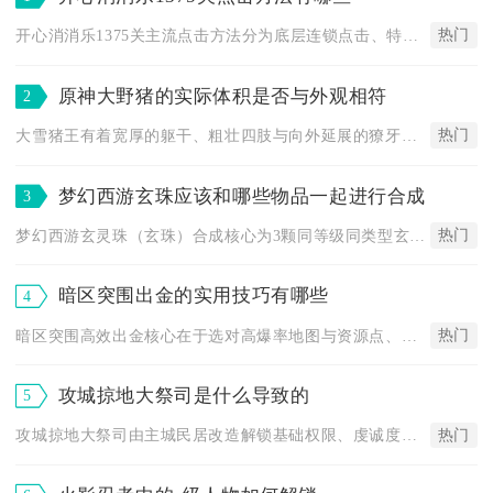
热门
开心消消乐1375关主流点击方法分为底层连锁点击、特效交换点...
原神大野猪的实际体积是否与外观相符
2
热门
大雪猪王有着宽厚的躯干、粗壮四肢与向外延展的獠牙，整体轮廓宽...
梦幻西游玄珠应该和哪些物品一起进行合成
3
热门
梦幻西游玄灵珠（玄珠）合成核心为3颗同等级同类型玄灵珠，4级...
暗区突围出金的实用技巧有哪些
4
热门
暗区突围高效出金核心在于选对高爆率地图与资源点、精准搜刮、合...
攻城掠地大祭司是什么导致的
5
热门
攻城掠地大祭司由主城民居改造解锁基础权限、虔诚度持续供奉、祭...