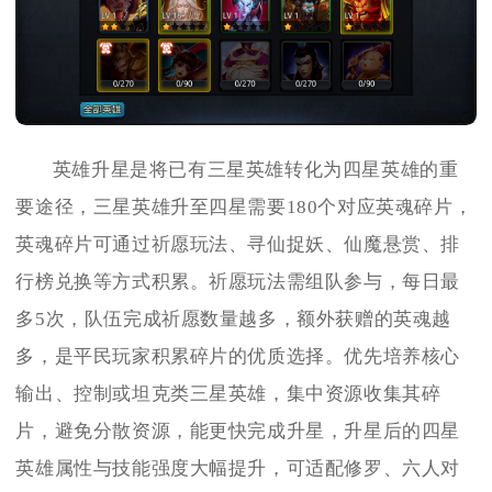
英雄升星是将已有三星英雄转化为四星英雄的重
要途径，三星英雄升至四星需要180个对应英魂碎片，
英魂碎片可通过祈愿玩法、寻仙捉妖、仙魔悬赏、排
行榜兑换等方式积累。祈愿玩法需组队参与，每日最
多5次，队伍完成祈愿数量越多，额外获赠的英魂越
多，是平民玩家积累碎片的优质选择。优先培养核心
输出、控制或坦克类三星英雄，集中资源收集其碎
片，避免分散资源，能更快完成升星，升星后的四星
英雄属性与技能强度大幅提升，可适配修罗、六人对