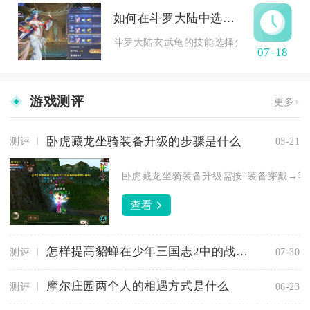
如何在斗罗大陆中选择玄武龟技能
斗罗大陆玄武龟的技能选择分为纯守护坦克、
07-18
游戏测评
更多+
卧虎藏龙坐骑装备升级的步骤是什么
测评
05-21
卧虎藏龙坐骑装备升级需按“装备穿戴→等级
查看
怎样提高貂蝉在少年三国志2中的战斗技巧
测评
07-30
摩尔庄园两个人的相遇方式是什么
测评
06-23