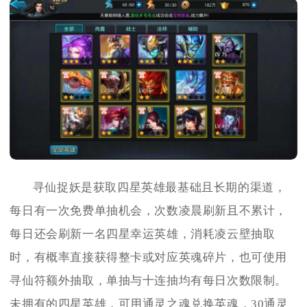
寻仙捉妖是获取四星英雄最基础且长期的渠道，
每日有一次免费单抽机会，次数凌晨刷新且不累计，
每日还会刷新一名四星幸运英雄，消耗凌云壁抽取
时，有概率直接获得整卡或对应英魂碎片，也可使用
寻仙符额外抽取，单抽与十连抽均有每日次数限制。
未拥有的四星英雄，可用通灵之魂兑换英魂，30通灵