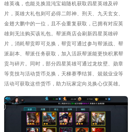
雄英魂，也能兑换混沌宝箱随机获取四星英雄及碎
片，英雄大礼包则可必得二郎神、刑天、九天玄女、
金翅大鹏中的一位，且不会重复获取，已拥有对应英
雄则无法购买该礼包。帮派商店会刷新四星英雄碎
片，消耗帮贡即可兑换，帮贡可通过参与帮派战、帮
派副本、帮派任务获取，加入活跃帮派能更快积累帮
贡与碎片。同时，部分四星英雄可通过龙纹壁、勋章
等竞技与活动货币兑换，天梯赛季结算、兢兢业业等
活动可获取这些货币，助力玩家定向兑换心仪英雄。