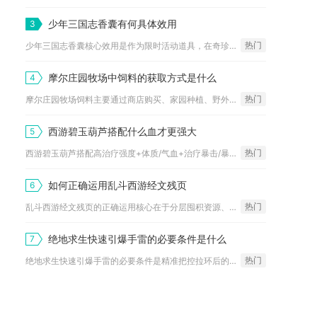
少年三国志香囊有何具体效用
3
热门
少年三国志香囊核心效用是作为限时活动道具，在奇珍兑换商店换取...
摩尔庄园牧场中饲料的获取方式是什么
4
热门
摩尔庄园牧场饲料主要通过商店购买、家园种植、野外采集和玩法奖...
西游碧玉葫芦搭配什么血才更强大
5
热门
西游碧玉葫芦搭配高治疗强度+体质/气血+治疗暴击/暴击伤害的...
如何正确运用乱斗西游经文残页
6
热门
乱斗西游经文残页的正确运用核心在于分层囤积资源、按阵容优先级...
绝地求生快速引爆手雷的必要条件是什么
7
热门
绝地求生快速引爆手雷的必要条件是精准把控拉环后的倒计时、匹配...