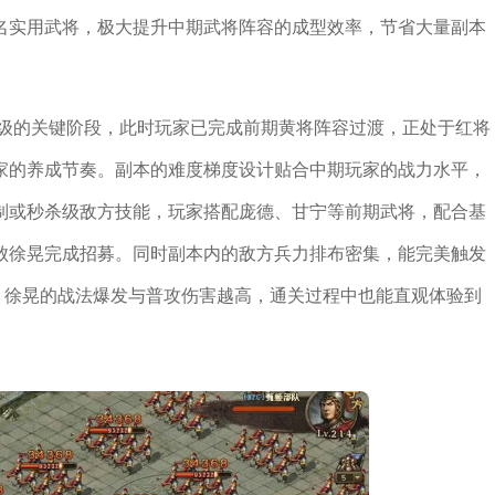
名实用武将，极大提升中期武将阵容的成型效率，节省大量副本
升级的关键阶段，此时玩家已完成前期黄将阵容过渡，正处于红将
家的养成节奏。副本的难度梯度设计贴合中期玩家的战力水平，
制或秒杀级敌方技能，玩家搭配庞德、甘宁等前期武将，配合基
败徐晃完成招募。同时副本内的敌方兵力排布密集，能完美触发
，徐晃的战法爆发与普攻伤害越高，通关过程中也能直观体验到