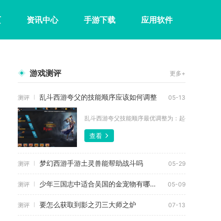
页
资讯中心
手游下载
应用软件
游戏测评
更多+
乱斗西游夸父的技能顺序应该如何调整
测评
05-13
乱斗西游夸父技能顺序最优调整为：起手定魂一击突进
查看
梦幻西游手游土灵兽能帮助战斗吗
测评
05-29
少年三国志中适合吴国的金宠物有哪些选择
测评
05-09
要怎么获取到影之刃三大师之炉
测评
07-13