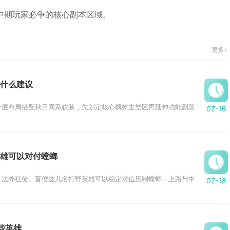
中期玩家必争的核心副本区域。
更多+
什么建议
层布局搭配秋日同系软装，先划定核心枫树主景区再延伸功能副区，结合高低错
07-16
雄可以对付螳螂
外狂徒、盲僧这几名打野英雄可以稳定对位压制螳螂，上路与中路也拥有大量Cou
07-18
些英雄