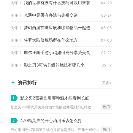
我的世界有没有什么技巧可以用来获取极品马
测评
04-29
光遇中是否有办法与先祖交谈
测评
05-27
梦幻西游玄珠应该和哪些物品一起进行合成
测评
06-05
斗罗大陆修炼场所在什么地方
测评
07-06
摩尔庄园手游小鸡如何充分享受美食
测评
07-22
影之刃3可供升级的绝技有哪几个
测评
05-17
资讯排行
更多+
影之刃2需要饮用哪种酒才能看到长虹
1
热门
影之刃2中需饮用关外白酒才能解锁并看到长虹特效，该特效与角色...
470精英关的开心消消乐该怎么打
2
热门
开心消消乐470精英关核心是优先清雪块、密集合成特效、精准收...