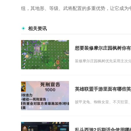
纽，其地形、等级、武将配置的多重优势，让它成为
相关资讯
想要装修摩尔庄园枫树你有
装修摩尔庄园枫树优先采用主次分
英雄联盟手游里面有哪些英
披甲龙龟、蜘蛛女皇、不灭狂雷、法
乱斗西游2后期适合使用哪