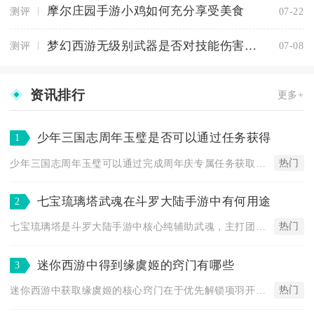
摩尔庄园手游小鸡如何充分享受美食
测评
07-22
梦幻西游无级别武器是否对技能伤害有加成
测评
07-08
资讯排行
更多+
少年三国志周年玉璧是否可以通过任务获得
1
热门
少年三国志周年玉璧可以通过完成周年庆专属任务获取，普通日常、...
七宝琉璃塔武魂在斗罗大陆手游中有何用途
2
热门
七宝琉璃塔是斗罗大陆手游中核心纯辅助武魂，主打团队增益、群体...
迷你西游中得到缘虞姬的窍门有哪些
3
热门
迷你西游中获取缘虞姬的核心窍门在于优先解锁项羽开启缘魂、集中...