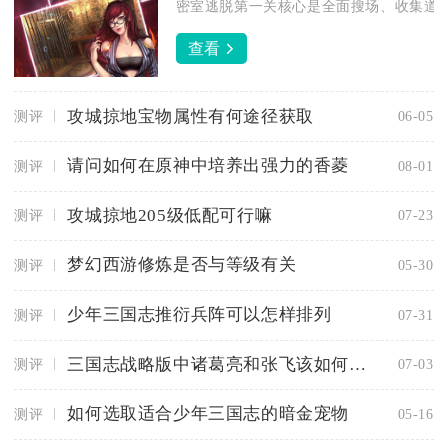
密室逃脱第一关核心是全面搜场、收集道具
查看
攻城掠地宝物属性有何途径获取
测评
06-05
请问如何在原神中培养出强力的香菱
测评
08-01
攻城掠地205级低配可行嘛
测评
07-23
梦幻西游修炼是否与等级有关
测评
05-30
少年三国志推衍兵阵可以怎样排列
测评
07-31
三国志战略版中诸葛亮和张飞该如何运筹帷幄
测评
07-03
如何选取适合少年三国志的暗金宠物
测评
05-16