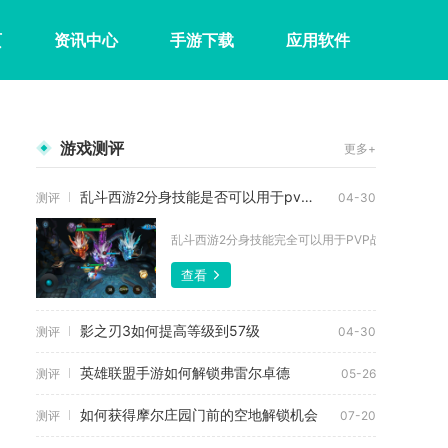
页
资讯中心
手游下载
应用软件
游戏测评
更多+
乱斗西游2分身技能是否可以用于pvp战斗
测评
04-30
乱斗西游2分身技能完全可以用于PVP战斗，且是PVP
查看
影之刃3如何提高等级到57级
测评
04-30
英雄联盟手游如何解锁弗雷尔卓德
测评
05-26
如何获得摩尔庄园门前的空地解锁机会
测评
07-20