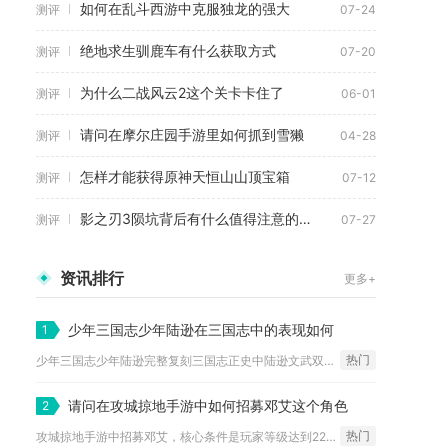
如何在乱斗西游中克服独龙的强大
测评
07-24
绝地求生驯鹿车有什么获取方式
测评
07-20
为什么二战风云2这个关卡卡住了
测评
06-01
请问在摩尔庄园手游里如何抓到雪獭
测评
04-28
怎样才能获得原神天恒山山顶宝箱
测评
07-12
影之刃3陨坑背后有什么值得注意的事物
测评
07-27
资讯排行
更多+
少年三国志少年陆逊在三国志中的表现如何
1
热门
少年三国志少年陆逊完整复刻三国志正史中陆逊文武双全、战功卓著...
请问在攻城掠地手游中如何招募邓艾这个角色
2
热门
攻城掠地手游中招募邓艾，核心条件是玩家等级达到220级、所在...