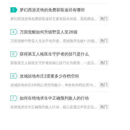
梦幻西游灵饰的免费获取途径有哪些
3
热门
梦幻西游灵饰免费获取途径主要有副本掉落、系统赠送、活动奖励、...
万国觉醒如何升级野蛮人至26级
4
热门
万国觉醒中野蛮人无法手动升级，需按顺序击败1-25级野蛮人并...
获得第五人格医生守护者的技巧是什么
5
热门
获取第五人格医生守护者的核心技巧分为两类，一是活动上线阶段完...
攻城掠地布庄2需要多少存档空间
6
热门
攻城掠地布庄2存档占用空间极小，单角色存档仅需10MB-20...
如何在绝地求生中正确预判敌人的行动
7
热门
在绝地求生中正确预判敌人行动，核心是通过声音定位、环境痕迹、...