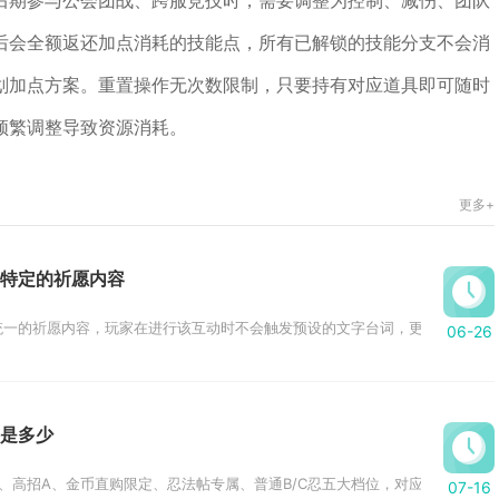
后期参与公会团战、跨服竞技时，需要调整为控制、减伤、团队
后会全额返还加点消耗的技能点，所有已解锁的技能分支不会消
划加点方案。重置操作无次数限制，只要持有对应道具即可随时
频繁调整导致资源消耗。
更多+
特定的祈愿内容
一的祈愿内容，玩家在进行该互动时不会触发预设的文字台词，更多依靠场景氛
06-26
是多少
高招A、金币直购限定、忍法帖专属、普通B/C忍五大档位，对应金币成本区间依次
07-16