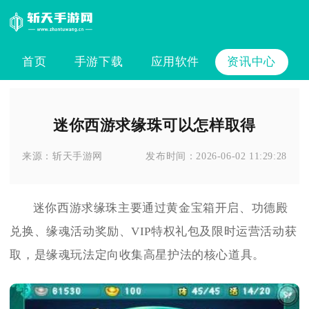
首页
手游下载
应用软件
资讯中心
迷你西游求缘珠可以怎样取得
来源：
斩天手游网
发布时间：
2026-06-02 11:29:28
迷你西游求缘珠主要通过黄金宝箱开启、功德殿
兑换、缘魂活动奖励、VIP特权礼包及限时运营活动获
取，是缘魂玩法定向收集高星护法的核心道具。