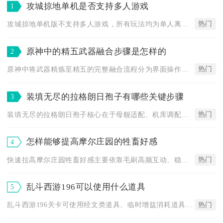
攻城掠地单机是否支持多人游戏
1
热门
攻城掠地单机版不支持多人游戏，所有玩法均为单人离线模式，无法...
原神中的精五武器融合步骤是怎样的
2
热门
原神中将武器精炼至精五的完整融合流程分为界面操作、材料筹备、...
装填无尽的拉格朗日孢子有哪些关键步骤
3
热门
装填无尽的拉格朗日孢子核心在于母舰适配、机库调配、孢子强化、...
怎样能够提高摩尔庄园的牲畜好感
4
热门
快速拉高摩尔庄园牲畜好感主要依靠毛刷高频互动、稳定满足基础食...
乱斗西游196可以使用什么道具
5
热门
乱斗西游196关卡可使用经文类道具、临时增益消耗道具，搭配英...