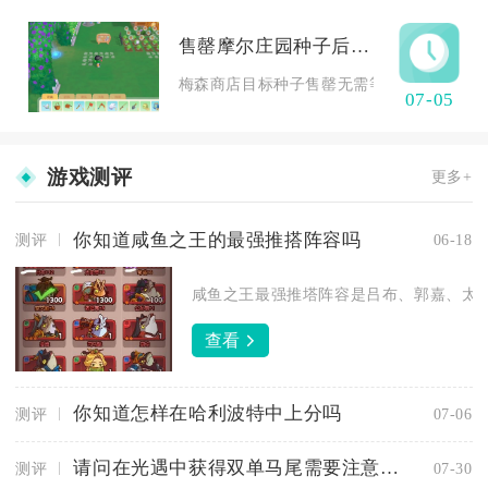
售罄摩尔庄园种子后该如何获取
梅森商店目标种子售罄无需等待次日刷新，依靠
07-05
游戏测评
更多+
你知道咸鱼之王的最强推搭阵容吗
测评
06-18
咸鱼之王最强推塔阵容是吕布、郭嘉、太史
查看
你知道怎样在哈利波特中上分吗
测评
07-06
请问在光遇中获得双单马尾需要注意什么
测评
07-30