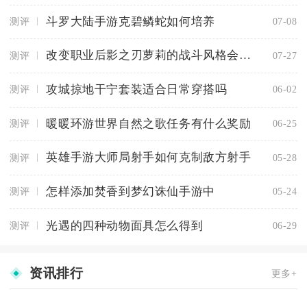
斗罗大陆手游克碧鳞蛇如何培养
测评
07-08
改变职业后影之刃萝莉的战斗风格会有变化吗
测评
07-27
攻城掠地干宁套装适合日常穿搭吗
测评
06-02
暖暖环游世界自然之歌任务有什么奖励
测评
06-25
英雄手游大师局射手如何克制敌方射手
测评
05-28
怎样添加焚香到梦幻诛仙手游中
测评
05-24
光遇的四种动物面具怎么得到
测评
06-29
资讯排行
更多+