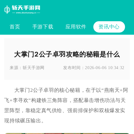
首页
手游下载
应用软件
资讯中心
大掌门2公子卓羽攻略的秘籍是什么
来源：
斩天手游网
发布时间：
2026-06-06 10:34:32
大掌门2公子卓羽的核心秘籍，在于以“燕南天+阿
飞+李寻欢”构建铁三角阵容，搭配暴击增伤功法与天
罡阵型，靠稳定真气供给、强前排保护和双核爆发实
现持续碾压输出。