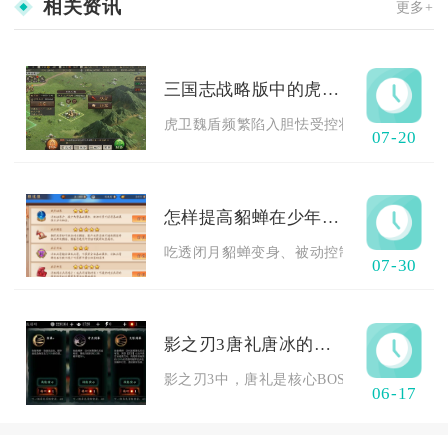
相关资讯
更多+
三国志战略版中的虎卫魏盾为何胆怯
虎卫魏盾频繁陷入胆怯受控状态，根源在于队
07-20
怎样提高貂蝉在少年三国志2中的战斗技巧
吃透闭月貂蝉变身、被动控制双重核心机制，
07-30
影之刃3唐礼唐冰的人物定位是什么
影之刃3中，唐礼是核心BOSS级反派与顶级增
06-17