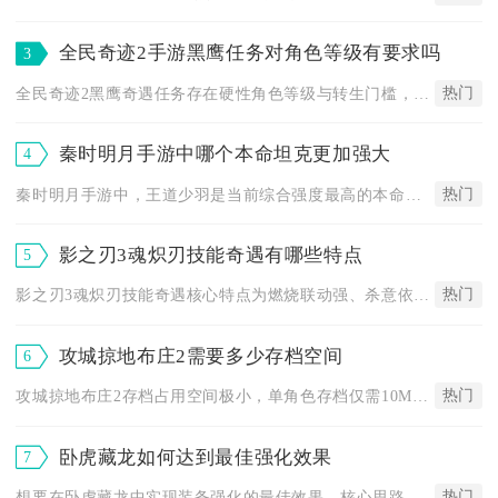
全民奇迹2手游黑鹰任务对角色等级有要求吗
3
热门
全民奇迹2黑鹰奇遇任务存在硬性角色等级与转生门槛，未达成对应...
秦时明月手游中哪个本命坦克更加强大
4
热门
秦时明月手游中，王道少羽是当前综合强度最高的本命坦克，兼具顶...
影之刃3魂炽刃技能奇遇有哪些特点
5
热门
影之刃3魂炽刃技能奇遇核心特点为燃烧联动强、杀意依赖高、后摇...
攻城掠地布庄2需要多少存档空间
6
热门
攻城掠地布庄2存档占用空间极小，单角色存档仅需10MB-20...
卧虎藏龙如何达到最佳强化效果
7
热门
想要在卧虎藏龙中实现装备强化的最佳效果，核心思路是分阶段规划...