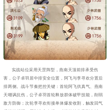
实战站位采用天罡阵型，燕南天顶前排承受伤
害，公子卓羽居中排安全位置，阿飞与李寻欢分置后
排两侧。战斗节奏把控关键：首轮阿飞供真气、燕南
天嘲讽抗伤，公子卓羽首轮释放群体破甲技能，削弱
敌方防御；次轮李寻欢衔接单体爆发收割，触发回气