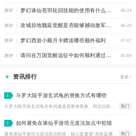
梦幻诛仙苍羽轮回技能的使用有什么注意事项
测评
06-24
攻城掠地魏延觉醒是否能够撼动敌军阵营
测评
06-20
梦幻西游小额月卡赠送哪些额外福利
测评
07-07
请问在万国觉醒远征中如何顺利通过50关
测评
05-09
资讯排行
更多+
斗罗大陆手游玄武龟的替换方式有哪些
1
热门
斗罗大陆手游玄武龟共有武魂道具整体置换、同定位防御武魂阵容替...
如何避免在诛仙手游培元道法加点中犯错
2
热门
避免诛仙手游培元道法加点犯错，核心是遵循“高收益属性优先、控...