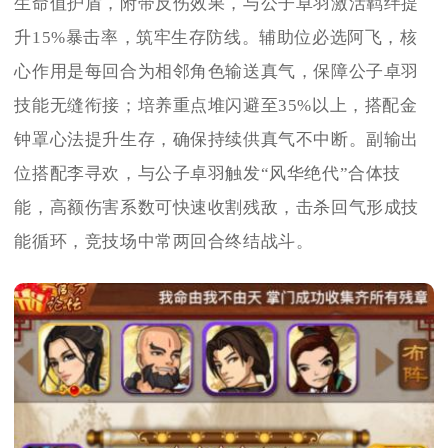
生命值护盾，附带反伤效果，与公子卓羽激活羁绊提
升15%暴击率，筑牢生存防线。辅助位必选阿飞，核
心作用是每回合为相邻角色输送真气，保障公子卓羽
技能无缝衔接；培养重点堆闪避至35%以上，搭配金
钟罩心法提升生存，确保持续供真气不中断。副输出
位搭配李寻欢，与公子卓羽触发“风华绝代”合体技
能，高额伤害系数可快速收割残敌，击杀回气形成技
能循环，竞技场中常两回合终结战斗。