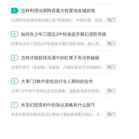
怎样利用法师阵容最大程度地攻城掠地
3
热门
法师阵容攻城掠地的核心是“前排稳扛、中排法爆、后排续航控场”...
如何在少年三国志2中快速提升紫幻进阶等级
4
热门
想要在少年三国志2中快速提升紫幻进阶等级，核心思路是优先集中...
怎样才能获得光遇中的红凳子有没有秘籍
5
热门
光遇红凳子（圣诞椅）无秘籍，只能在宴会节活动期间用150白蜡...
大掌门2铁中棠组合行令人期待的合作
6
热门
大掌门2中铁中棠组合是攻防兼备、适配多场景的强势阵容，核心以...
长安幻想奕剑中的加点策略有什么技巧
7
热门
长安幻想奕剑最优加点以两套方案轮换搭配为核心，4力1敏适配竞...