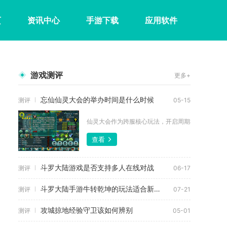
页
资讯中心
手游下载
应用软件
游戏测评
更多+
忘仙仙灵大会的举办时间是什么时候
测评
05-15
仙灵大会作为跨服核心玩法，开启周期稳定，每月都会
查看
斗罗大陆游戏是否支持多人在线对战
测评
06-17
斗罗大陆手游牛转乾坤的玩法适合新手吗
测评
07-21
攻城掠地经验守卫该如何辨别
测评
05-01