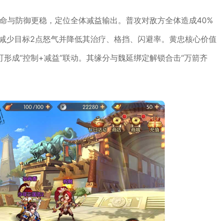
命与防御更稳，定位全体减益输出。普攻对敌方全体造成40%
概率减少目标2点怒气并降低其治疗、格挡、闪避率。黄忠核心价值
形成“控制+减益”联动。其缘分与魏延绑定解锁合击“万箭齐