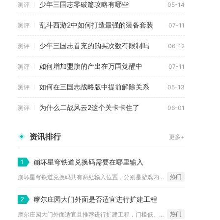
少年三国志零破篇攻略有哪些
测评
05-14
乱斗西游2中如何打造最强的装备套装
测评
07-11
少年三国志首充的购买次数有限制吗
测评
06-12
如何增加盟旗的产出在万国觉醒中
测评
07-11
如何在三国志战略版中提前解除关系
测评
05-13
为什么二战风云2这个关卡卡住了
测评
06-01
资讯排行
更多+
崩坏星穹铁道兑换码需要在哪里输入
1
热门
崩坏星穹铁道兑换码共有两处输入位置，分别是游戏内功能菜单兑换...
摩尔庄园大门外面是否适宜进行扩建工程
2
热门
摩尔庄园大门外面适宜且推荐进行扩建工程，门槛低、收益高，是提...