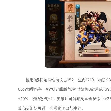
魏延1级初始属性为攻击152、生命1719、物防
65%物理伤害，怒气技“麒麟角冲”对随机3敌造成16
+10%、初始怒气+2，突破后可解锁蜀国全员命中+
葛亮等组队可进一步强化输出与生存。