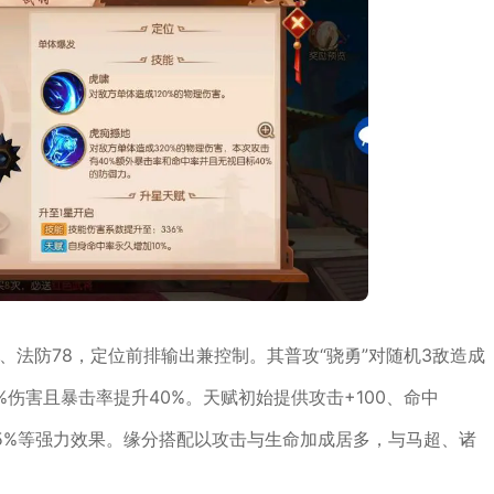
93、法防78，定位前排输出兼控制。其普攻“骁勇”对随机3敌造成
9%伤害且暴击率提升40%。天赋初始提供攻击+100、命中
25%等强力效果。缘分搭配以攻击与生命加成居多，与马超、诸