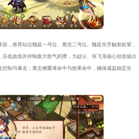
阵容，推荐站位魏延一号位、黄忠二号位。魏延先手触发眩晕，
，压低血线并抑制敌方怒气积攒，为赵云、张飞等核心创造输出
化控制与暴击；黄忠侧重堆命中与效果命中，确保减益稳定生