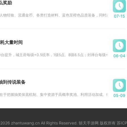
么奖励
人物经验、流通金币、各类打造材料、蓝色至橙色品质装备，同时产出任务道具、
07-15
耗大量时间
升，城主府每级+0.5统率，1级5点、8级8.5点；封禅台每级+0.5，上限10
06-04
抽到传说装备
在于把握抽奖保底机制、集中资源于高概率奖池、利用活动加成、维持稳定抽卡节
05-09
8-2026 zhantuwang.cn All Rights Reserved. 斩天手游网 版权所有
苏ICP