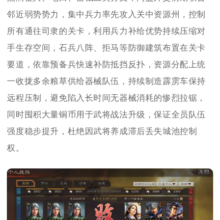
邻近弱势势力，集中兵力率先攻入关中资源州，控制
所有通往司隶的关卡，利用兵力补给优势持续压缩对
手生存空间，石兵八阵、拒马等防御建筑布置在关卡
要道，依靠预备兵快速补防抵挡反扑，资源分配上统
一收拢多余粮草供给器械队伍，持续制造霹雳车保持
远程压制，避免陷入长时间无器械消耗的惨烈拉锯，
同时囤积大量铜币用于武将战法升级，保证全员队伍
强度稳步提升，杜绝因武将养成滞后丢失城池控制
权。