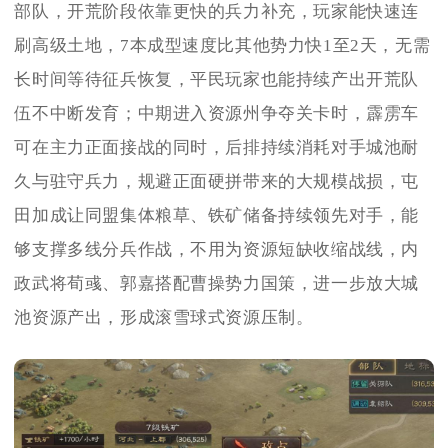
部队，开荒阶段依靠更快的兵力补充，玩家能快速连
刷高级土地，7本成型速度比其他势力快1至2天，无需
长时间等待征兵恢复，平民玩家也能持续产出开荒队
伍不中断发育；中期进入资源州争夺关卡时，霹雳车
可在主力正面接战的同时，后排持续消耗对手城池耐
久与驻守兵力，规避正面硬拼带来的大规模战损，屯
田加成让同盟集体粮草、铁矿储备持续领先对手，能
够支撑多线分兵作战，不用为资源短缺收缩战线，内
政武将荀彧、郭嘉搭配曹操势力国策，进一步放大城
池资源产出，形成滚雪球式资源压制。