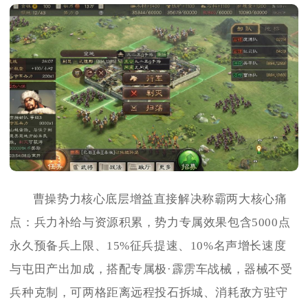
曹操势力核心底层增益直接解决称霸两大核心痛
点：兵力补给与资源积累，势力专属效果包含5000点
永久预备兵上限、15%征兵提速、10%名声增长速度
与屯田产出加成，搭配专属极·霹雳车战械，器械不受
兵种克制，可两格距离远程投石拆城、消耗敌方驻守