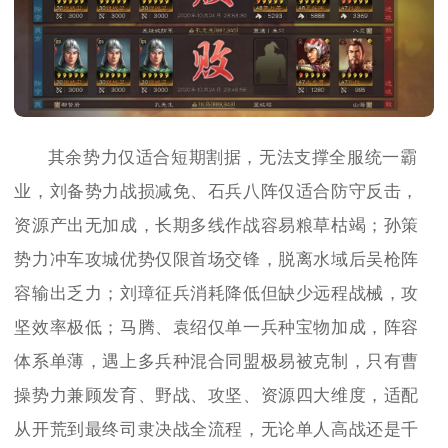
其余势力仅适合短期割据，无法支撑全服统一霸
业，刘备势力战损减免、石兵八阵仅适合防守反击，
资源产出无加成，长期多线作战容易粮草枯竭；孙策
势力冲车攻城优势仅限首场交锋，脱离水域后吴枪阵
容输出乏力；刘璋征兵消耗降低但缺少远程战械，攻
坚效率极低；马腾、袁绍仅单一兵种宝物加成，阵容
体系单薄，遇上多兵种混合同盟极易被克制，只有曹
操势力兼顾发育、野战、攻坚、资源四大维度，适配
从开荒到最终司隶决战全流程，无论单人高战还是千