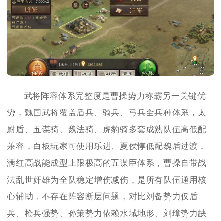
武将阵容体系完整度是曹操势力称霸另一关键优
势，魏国武将覆盖盾兵、骑兵、弓兵全兵种体系，太
尉盾、五谋骑、魏法骑、虎豹骑多套成熟队伍高低配
兼容，白板玩家可使用乐进、夏侯惇低配魏盾过渡，
满红高战能成型上限极高的五谋臣体系，曹操自带战
法乱世奸雄为全队稳定增伤减伤，是所有队伍通用核
心辅助，不存在阵容断层问题，对比刘备势力仅盾
兵、枪兵强势、孙策势力依赖水域地形、刘璋势力缺