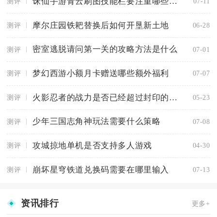
诛仙手游青云刷图技能栏要注重哪些技能效果
测评
07-11
摩尔庄园铁耙替换后如何开垦新土地
测评
06-28
密室逃脱请问第一关的攻略方法是什么
测评
07-01
梦幻西游小额月卡赠送哪些额外福利
测评
07-07
火影忍者的战力是否已经超过封印的限制
测评
05-23
少年三国志角神玩法需要什么策略
测评
07-08
攻城掠地单机是否支持多人游戏
测评
04-30
崩坏星穹铁道兑换码需要在哪里输入
测评
07-13
资讯排行
更多+