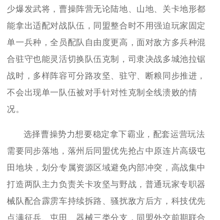
少爆发武将，曹操阵营无论陆地、山地、关卡地形都
能拿出适配对战队伍，同盟整合时不用强迫玩家固定
单一兵种，全员配队自由度更高，面对敌方多兵种混
合驻守也能灵活切换队伍克制，司隶决战多城池拉锯
战时，多样阵容可分路攻坚、驻守、断粮同步推进，
不会出现单一队伍被对手针对性克制全线溃败的情
况。
选择曹操势力想要稳定拿下霸业，配套运营玩法
需要同步落地，落州后同盟优先抢占中原连片高级屯
田地块，划分专属资源区域避免内部冲突，高战集中
打造两队主力负责关卡攻坚与野战，普通玩家专职器
械队配合霹雳车持续拆路、骚扰敌方后方，科技优先
点满征兵、屯田、器械三类分支，同盟外交前期联合