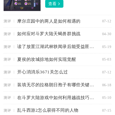
查看
摩尔庄园中的两人是如何相遇的
测评
07-12
如何应对斗罗大陆天蝎兽群挑战
测评
04-30
读了放置江湖武林轶闻录后能受益匪浅吗
测评
05-19
夏侯的攻城掠地如何实现觉醒
测评
05-03
开心消消乐3671关怎么过
测评
07-12
装填无尽的拉格朗日孢子有哪些关键步骤
测评
06-18
在斗罗大陆游戏中如何利用越战技巧进行反击
测评
05-10
乱斗西游2怎么获得不同的人物
测评
07-15