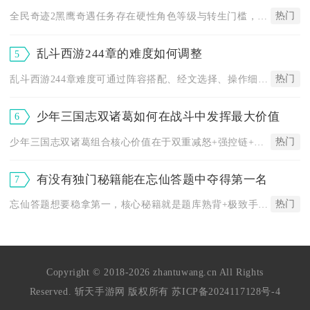
热门
全民奇迹2黑鹰奇遇任务存在硬性角色等级与转生门槛，未达成对应...
乱斗西游244章的难度如何调整
5
热门
乱斗西游244章难度可通过阵容搭配、经文选择、操作细节与战力...
少年三国志双诸葛如何在战斗中发挥最大价值
6
热门
少年三国志双诸葛组合核心价值在于双重减怒+强控链+怒气闭环，...
有没有独门秘籍能在忘仙答题中夺得第一名
7
热门
忘仙答题想要稳拿第一，核心秘籍就是题库熟背+极致手速+网络低...
Copyright © 2018-2026 zhantuwang.cn All Rights
Reserved. 斩天手游网 版权所有
苏ICP备2024117128号-4