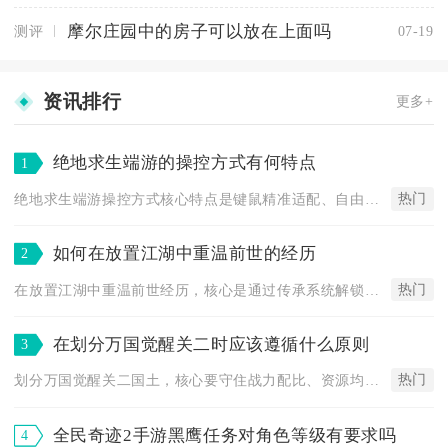
摩尔庄园中的房子可以放在上面吗
测评
07-19
资讯排行
更多+
绝地求生端游的操控方式有何特点
1
热门
绝地求生端游操控方式核心特点是键鼠精准适配、自由度高、战术动...
如何在放置江湖中重温前世的经历
2
热门
在放置江湖中重温前世经历，核心是通过传承系统解锁前世归隐地图...
在划分万国觉醒关二时应该遵循什么原则
3
热门
划分万国觉醒关二国土，核心要守住战力配比、资源均衡、防线连片...
全民奇迹2手游黑鹰任务对角色等级有要求吗
4