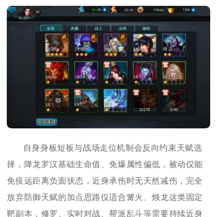
自身身板短板与战场走位机制会反向约束天赋选
择，降龙罗汉基础生命值、免爆属性偏低，被动仅能
免疫远距离负面状态，近身承伤时无天然减伤，完全
放弃防御天赋的加点思路仅适合篝火、烛龙这类固定
靶副本，修罗、实时对战、帮派乱斗等需要持续近身