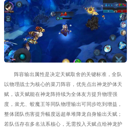
阵容输出属性是决定天赋取舍的关键标准，全队
以物理战士为核心的菜刀阵容，优先点出神龙护体天
赋，该天赋能在神龙阵持续为全体友方提升物理强
度，蚩尤、蛟魔王等同队物理输出可同步吃到增益，
整体团队伤害提升幅度远超单堆降龙自身输出天赋；
若队伍存在多名法系核心，无需投入天赋点给神龙护