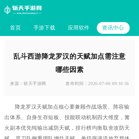
首页
手游下载
应用软件
资讯中心
乱斗西游降龙罗汉的天赋加点需注意
哪些因素
来源：
斩天手游网
发布时间：
2026-07-06 09:10:56
降龙罗汉天赋加点核心要兼顾作战场景、阵容输
出体系、自身生存短板、技能联动机制四大维度，篝
火副本优先纯输出减防天赋，排行榜均衡取舍攻防天
赋，菜刀队侧重团队增益天赋，单切突进流放弃群体