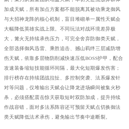
加成天赋，所有加点方案都不能脱离其被动乘龙御风
与大招神龙阵的核心机制，盲目堆砌单一属性天赋会
大幅降低英雄实战上限。不同玩法对战环境差异极
大，篝火无持续承伤压力，可完全舍弃防御类天赋，
全部选择御风迅雷、乘胜追击、撼山羁绊三层减防增
伤天赋，依靠多层物防削减快速压低BOSS护甲，配合
攻速装备缩短技能循环间隔，最大化短期爆发伤害；
排行榜存在持续团战拉扯、多控制突袭、法系爆发针
对等问题，仅堆输出天赋会让降龙进场瞬间被集火秒
杀，必须搭配震岳惊天获取短时双防加成，提升持续
作战容错，面对多法系阵容还可预留天赋点切换御法
类天赋降低法术承伤，避免输出节奏中途断裂。