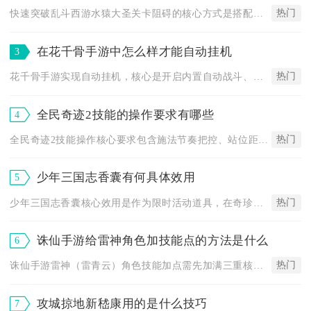
热门
快速突破乱斗西游水猿大圣关卡阻碍的核心方式是搭配弥勒佛、魍魉...
在花千骨手游中怎么样才能自动挂机
3
热门
花千骨手游实现自动挂机，核心是开启内置自动战斗、配置离线挂机...
全民奇迹2技能的操作要求有哪些
4
热门
全民奇迹2技能操作核心要求包含施法节奏把控、站位距离把控、连...
少年三国志香囊有何具体效用
5
热门
少年三国志香囊核心效用是作为限时活动道具，在奇珍兑换商店换取...
诛仙手游给雷神角色加技能点的方法是什么
6
热门
诛仙手游雷神（雷青云）角色技能加点需先加满三重核心输出与控制...
攻城掠地新嵇康用的是什么技巧
7