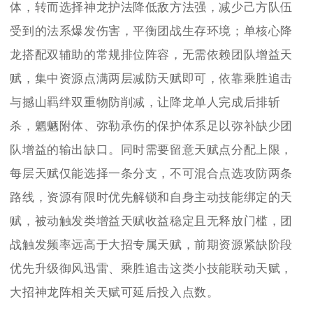
体，转而选择神龙护法降低敌方法强，减少己方队伍
受到的法系爆发伤害，平衡团战生存环境；单核心降
龙搭配双辅助的常规排位阵容，无需依赖团队增益天
赋，集中资源点满两层减防天赋即可，依靠乘胜追击
与撼山羁绊双重物防削减，让降龙单人完成后排斩
杀，魍魉附体、弥勒承伤的保护体系足以弥补缺少团
队增益的输出缺口。同时需要留意天赋点分配上限，
每层天赋仅能选择一条分支，不可混合点选攻防两条
路线，资源有限时优先解锁和自身主动技能绑定的天
赋，被动触发类增益天赋收益稳定且无释放门槛，团
战触发频率远高于大招专属天赋，前期资源紧缺阶段
优先升级御风迅雷、乘胜追击这类小技能联动天赋，
大招神龙阵相关天赋可延后投入点数。