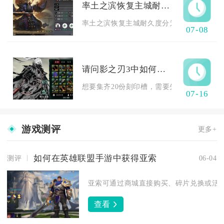
率土之滨恢复主城耐久度的步骤是什么
率土之滨恢复主城耐久度分为两种路径，分别
07-08
请问影之刃3中如何获得20份刻印槽
想要集齐20份刻印槽，需要先解锁刻印系统，
07-16
游戏测评
更多+
如何在英雄联盟手游中获得亚索
测评
06-04
亚索可通过商城直接购买、碎片兑换或活动
查看