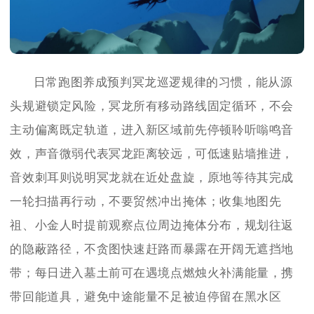
日常跑图养成预判冥龙巡逻规律的习惯，能从源
头规避锁定风险，冥龙所有移动路线固定循环，不会
主动偏离既定轨道，进入新区域前先停顿聆听嗡鸣音
效，声音微弱代表冥龙距离较远，可低速贴墙推进，
音效刺耳则说明冥龙就在近处盘旋，原地等待其完成
一轮扫描再行动，不要贸然冲出掩体；收集地图先
祖、小金人时提前观察点位周边掩体分布，规划往返
的隐蔽路径，不贪图快速赶路而暴露在开阔无遮挡地
带；每日进入墓土前可在遇境点燃烛火补满能量，携
带回能道具，避免中途能量不足被迫停留在黑水区