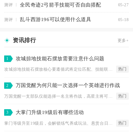
全民奇迹2弓箭手技能可否自由搭配
测评
05-27
乱斗西游196可以使用什么道具
测评
05-18
资讯排行
更多+
攻城掠地技能石摆放需要注意什么问题
1
热门
攻城掠地技能石摆放核心要遵循武将定位匹配、技能联动增效、场景...
万国觉醒为何只能一次选择一个英雄进行作战
2
热门
万国觉醒一支部队仅能选择一名主将作战，高星主将可解锁副将位协...
大掌门升级19级后有哪些活动
3
热门
掌门等级升至19级后，会解锁练气养成玩法、悬赏台日常任务，同...