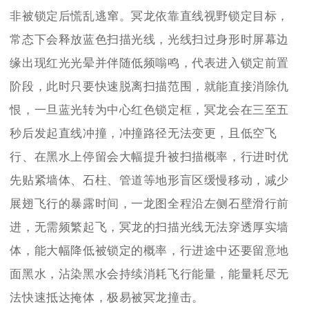
非被锁定后慌乱逃窜。冥龙依靠直线视野锁定目标，
常态下会释放蓝色扫描光线，光线扫过身形时屏幕边
缘出现红光光晕并伴随低频嗡鸣，代表进入锁定前置
阶段，此时只要快速脱离扫描范围，就能直接消除仇
恨，一旦蓝光转为中心红色锁定框，冥龙会在三至五
秒后发起直线冲撞，冲撞路径无法变更，且低空飞
行、在黑水上停留会大幅提升被扫描概率，行进时优
先贴紧墙体、石柱、管道等地形盲区缓慢移动，减少
展翅飞行的暴露时间，一龙图全程沿左侧石壁滑行前
进，无需频繁起飞，冥龙的扫描光线无法穿透厚实墙
体，能大幅降低被锁定的概率，行进途中还要留意地
面黑水，沾染黑水会持续消耗飞行能量，能量耗尽无
法快速抵达掩体，极易被冥龙撞击。