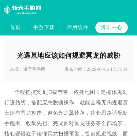
首页
手游下载
应用软件
资讯中心
光遇墓地应该如何规避冥龙的威胁
来源：
斩天手游网
发布时间：
2026-07-06 17:54:33
全程把控冥龙扫描节奏、依托地图固定掩体规划
行进路线，搭配应急脱锁操作，就能全程无伤规避墓
土所有冥龙攻击，避免光之翼掉落，这套思路适配新
手跑图、收集先祖、完成面对冥龙任务等全部场景，
核心逻辑在于读懂冥龙扫描预警，提前规避视线，而