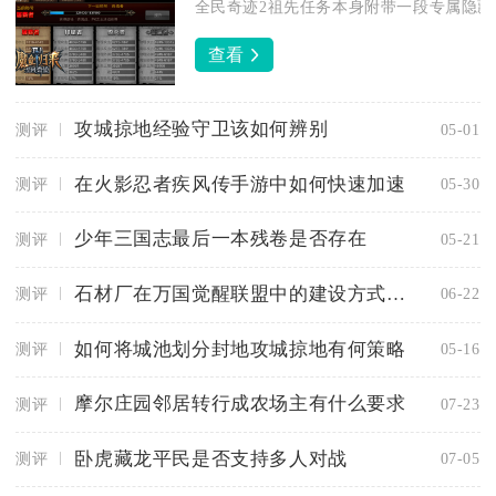
全民奇迹2祖先任务本身附带一段专属隐藏奇
查看
攻城掠地经验守卫该如何辨别
测评
05-01
在火影忍者疾风传手游中如何快速加速
测评
05-30
少年三国志最后一本残卷是否存在
测评
05-21
石材厂在万国觉醒联盟中的建设方式是怎样的
测评
06-22
如何将城池划分封地攻城掠地有何策略
测评
05-16
摩尔庄园邻居转行成农场主有什么要求
测评
07-23
卧虎藏龙平民是否支持多人对战
测评
07-05