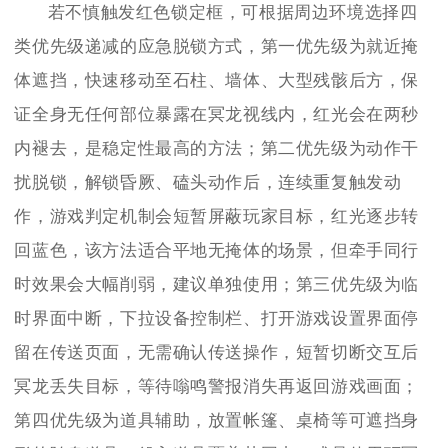
若不慎触发红色锁定框，可根据周边环境选择四
类优先级递减的应急脱锁方式，第一优先级为就近掩
体遮挡，快速移动至石柱、墙体、大型残骸后方，保
证全身无任何部位暴露在冥龙视线内，红光会在两秒
内褪去，是稳定性最高的方法；第二优先级为动作干
扰脱锁，解锁昏厥、磕头动作后，连续重复触发动
作，游戏判定机制会短暂屏蔽玩家目标，红光逐步转
回蓝色，该方法适合平地无掩体的场景，但牵手同行
时效果会大幅削弱，建议单独使用；第三优先级为临
时界面中断，下拉设备控制栏、打开游戏设置界面停
留在传送页面，无需确认传送操作，短暂切断交互后
冥龙丢失目标，等待嗡鸣警报消失再返回游戏画面；
第四优先级为道具辅助，放置帐篷、桌椅等可遮挡身