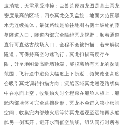
速消散，无需承受冲撞；巨兽荒原四龙图是墓土冥龙
密度最高的区域，四条冥龙交叉盘旋，地面大范围黑
水无连续掩体，最优路线是前往地图右侧土坡处的藤
蔓隧道入口，隧道内部完全隔绝冥龙视野，顺着通道
直行可直达古战场入口，全程不会被扫描，若未解锁
隧道，可保持高空匀速飞行，冥龙扫描高度存在上
限，升至地图最高断墙顶端，能脱离所有冥龙的探测
范围，飞行途中避免大幅度上下折返，频繁改变高度
会吸引冥龙调转扫描方向；沉船区域冥龙巡逻路线集
中在水面上空，收集烛火时全程踩在船舱木板上，船
舱内部墙体可完全遮挡身形，冥龙不会进入狭小密闭
空间，收集完内部烛火后等待冥龙巡逻至远端再从船
舱另一侧离开，避开水面低空航线。组队同行时所有