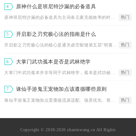
原神什么是班尼特沙漏的必备道具
4
热门
原神班尼特沙漏的必备道具为主词条元素充能效率的时之沙，这是全...
开启影之刃究极心法的指南是什么
5
热门
开启影之刃究极心法的核心是通关虚空裂缝第五层“明黄的仇恨之境...
大掌门武功孤本是否是武林绝学
6
热门
大掌门中武功孤本并非等同于武林绝学，孤本是武功秘诀的高阶品质...
诛仙手游鬼王宠物加点该遵循哪些原则
7
热门
诛仙手游鬼王宠物加点需遵循流派适配、场景优先、资质匹配、属性...
Copyright © 2018-2026 zhantuwang.cn All Rights