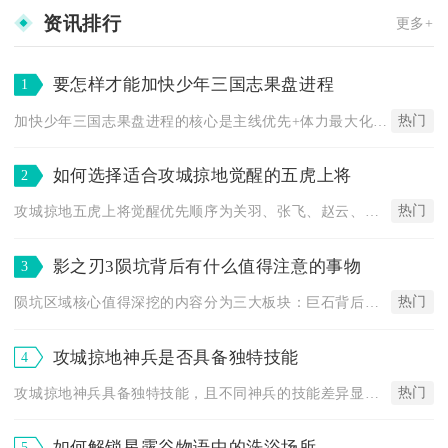
资讯排行
更多+
要怎样才能加快少年三国志果盘进程
1
热门
加快少年三国志果盘进程的核心是主线优先+体力最大化+元宝精准...
如何选择适合攻城掠地觉醒的五虎上将
2
热门
攻城掠地五虎上将觉醒优先顺序为关羽、张飞、赵云、马超、黄忠，...
影之刃3陨坑背后有什么值得注意的事物
3
热门
陨坑区域核心值得深挖的内容分为三大板块：巨石背后隐藏支线地图...
攻城掠地神兵是否具备独特技能
4
热门
攻城掠地神兵具备独特技能，且不同神兵的技能差异显著，是提升武...
如何解锁星露谷物语中的洗浴场所
5