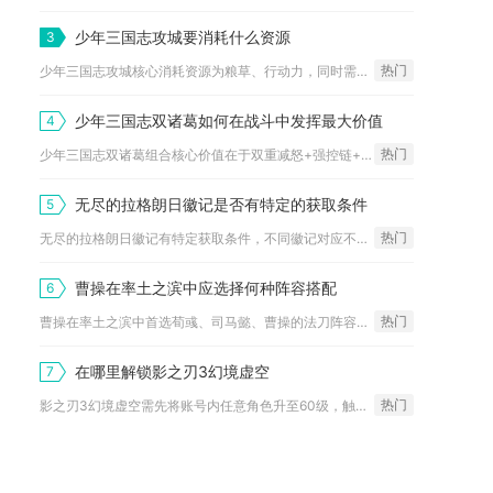
少年三国志攻城要消耗什么资源
3
热门
少年三国志攻城核心消耗资源为粮草、行动力，同时需准备元宝、草...
少年三国志双诸葛如何在战斗中发挥最大价值
4
热门
少年三国志双诸葛组合核心价值在于双重减怒+强控链+怒气闭环，...
无尽的拉格朗日徽记是否有特定的获取条件
5
热门
无尽的拉格朗日徽记有特定获取条件，不同徽记对应不同解锁路径，...
曹操在率土之滨中应选择何种阵容搭配
6
热门
曹操在率土之滨中首选荀彧、司马懿、曹操的法刀阵容，次选马超、...
在哪里解锁影之刃3幻境虚空
7
热门
影之刃3幻境虚空需先将账号内任意角色升至60级，触发重塑虚空...