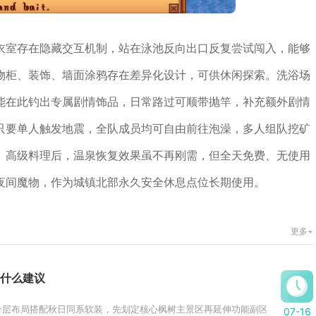
衣室存在隐藏交互机制，站在泳池反向出口反复尝试闯入，能够
物柜、装饰、墙面涂鸦存在差异化设计，可供休闲探索。洗浴场
能在此钓出专属剧情饰品，日常路过可顺带抛竿，补充额外剧情
只要单人触发地震，全队成员均可自由前往泡澡，多人组队挖矿
、高级料理后，温泉恢复效果虽不再刚需，但全天免费、无使用
夜间魔物，作为城镇北部永久安全休息点位长期使用。
更多+
什么建议
层布局搭配秋日同系软装，先划定核心枫树主景区再延伸功能副区，结合高低错
07-16