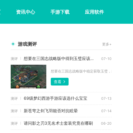
页
资讯中心
手游下载
应用软件
游戏测评
更多+
想要在三国志战略版中得到玉璧应该怎么做
测评
07-10
想要在三国志战略版中稳定获取玉璧，核心分为理性规
查看
69级梦幻西游手游应该选什么宝宝
测评
07-13
新苍穹之剑飞羽能否对抗眩晕
测评
07-14
请问影之刃3无名术士套装究竟在哪刷
测评
06-20