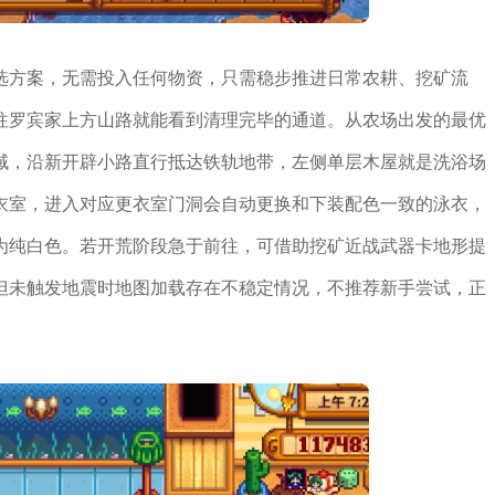
选方案，无需投入任何物资，只需稳步推进日常农耕、挖矿流
往罗宾家上方山路就能看到清理完毕的通道。从农场出发的最优
域，沿新开辟小路直行抵达铁轨地带，左侧单层木屋就是洗浴场
衣室，进入对应更衣室门洞会自动更换和下装配色一致的泳衣，
为纯白色。若开荒阶段急于前往，可借助挖矿近战武器卡地形提
但未触发地震时地图加载存在不稳定情况，不推荐新手尝试，正