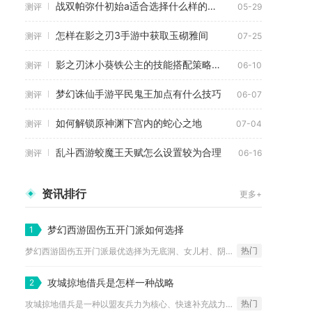
战双帕弥什初始a适合选择什么样的天赋
测评
05-29
怎样在影之刃3手游中获取玉砌雅间
测评
07-25
影之刃沐小葵铁公主的技能搭配策略有哪些
测评
06-10
梦幻诛仙手游平民鬼王加点有什么技巧
测评
06-07
如何解锁原神渊下宫内的蛇心之地
测评
07-04
乱斗西游蛟魔王天赋怎么设置较为合理
测评
06-16
资讯排行
更多+
梦幻西游固伤五开门派如何选择
1
热门
梦幻西游固伤五开门派最优选择为无底洞、女儿村、阴曹地府、普陀...
攻城掠地借兵是怎样一种战略
2
热门
攻城掠地借兵是一种以盟友兵力为核心、快速补充战力、降低自身损...