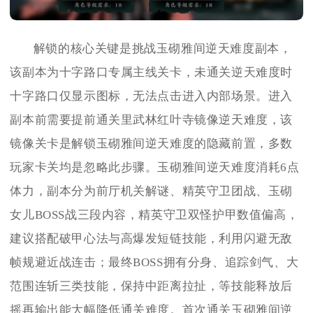
解锁的核心关键是挑战玉砌雅间逆天难度副本，
该副本为十字路口专属主线关卡，未通关逆天难度时
十字路口仅显示图标，无法点击进入内部场景。进入
副本前需要提前通关里武林红叶寺镜像逆天难度，该
镜像关卡是解锁玉砌雅间逆天难度的隐藏前置，多数
玩家卡关均是忽略此步骤。玉砌雅间逆天难度消耗6点
体力，副本分为前厅机关解谜、精英守卫团战、玉砌
女儿BOSS战三段内容，精英守卫双怪护甲数值偏高，
建议搭配破甲心法与高爆发短链技能，利用闪避无敌
帧规避近战连击；最终BOSS拥有分身、追踪剑气、大
范围连斩三类技能，保持中距离拉扯，等技能释放后
摇再输出能大幅降低通关难度。首次通关玉砌雅间逆