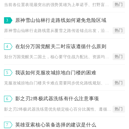
热门
当前各位置表现最突出的强势英雄为上单诺手、打野盲僧、中单劫、...
原神雪山仙林行走路线如何避免危险区域
3
热门
原神雪山仙林行走路线需从覆雪之路传送锚点出发，沿东侧平缓山道...
在划分万国觉醒关二时应该遵循什么原则
4
热门
划分万国觉醒关二国土，核心要守住战力配比、资源均衡、防线连片...
我该如何克服攻城掠地白门楼的困难
5
热门
克服攻城掠地白门楼关卡难点需要同步优化路线规划、影子分配、武...
影之刃2终极武器洗练有什么注意事项
6
热门
影之刃2终极武器洗练需优先锁定核心百分比属性、遵循属性阈值搭...
英雄亚索核心装备选择的建议是什么
7