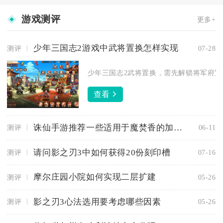
游戏测评
更多+
少年三国志2游戏中武将置换怎样实现
测评
07-28
少年三国志2武将置换，需先解锁将军府置换
查看
诛仙手游推荐一些适用于魔焚香的加点思路
测评
06-11
请问影之刃3中如何获得20份刻印槽
测评
07-16
摩尔庄园小院如何实现二层扩建
测评
05-26
影之刃3心法选用要考虑哪些因素
测评
05-26