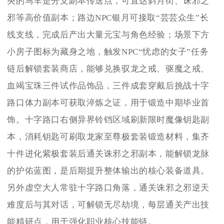
央的马车是分支副本传送点，可直达斜月街、诛邪之
邪等高价值副本；路边NPC银月可接取“芸芸众生”长
线支线，完成后产出大量元宝与角色经验；场景下方
小房子图标为藏身之地，触发NPC“忧虑的女子”任务
链后解锁套装商店，能够兑换驭龙之戒、驱魔之戒、
血竭宝珠三件试作品饰品，三件成套穿戴后挑战十字
路口体力副本可获取淬炼之证，用于锻造中期毕业首
饰。十字路口右侧异界铃铛区域刷新限时魔像钥匙副
本，消耗钥匙可刷取龙家至尊极套装锻造材料，集齐
十件进化紫极套装后通关诛邪之邪副本，能解锁龙脉
的护佑蓝图，是后期提升整体输出的核心装备道具。
另外虚空大人常驻十字路口角落，通关诛邪之邪逆天
难度后与其对话，可解锁无尽劫境，每层通关产出技
能精研点，用于强化职业核心技能链。