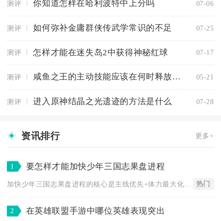
你知道怎样在哈利波特中上分吗
测评
07-06
如何弥补金庸群侠传武学常识的不足
测评
07-25
怎样才能在迷失岛2中获得神秘红球
测评
07-17
咸鱼之王的主动技能应该在何时释放才更合适
测评
05-21
进入原神结晶之光遗迹的方法是什么
测评
07-28
资讯排行
更多+
要怎样才能加快少年三国志果盘进程
1
热门
加快少年三国志果盘进程的核心是主线优先+体力最大化+元宝精准...
在英雄联盟手游中哪位英雄表现突出
2