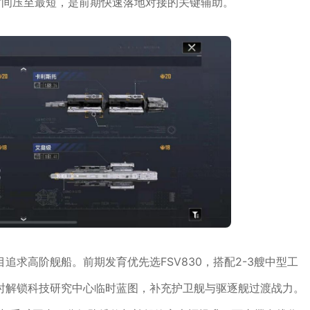
时间压至最短，是前期快速落地对接的关键辅助。
求高阶舰船。前期发育优先选FSV830，搭配2-3艘中型工
时解锁科技研究中心临时蓝图，补充护卫舰与驱逐舰过渡战力。