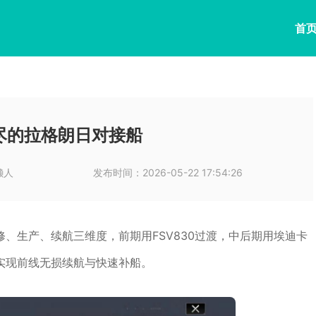
首
尽的拉格朗日对接船
懒人
发布时间：
2026-05-22 17:54:26
、生产、续航三维度，前期用FSV830过渡，中后期用埃迪卡
实现前线无损续航与快速补船。