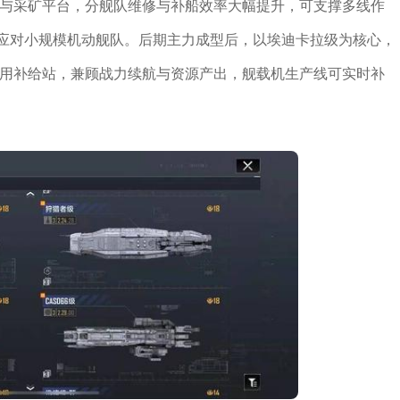
站与采矿平台，分舰队维修与补船效率大幅提升，可支撑多线作
30应对小规模机动舰队。后期主力成型后，以埃迪卡拉级为核心，
军用补给站，兼顾战力续航与资源产出，舰载机生产线可实时补