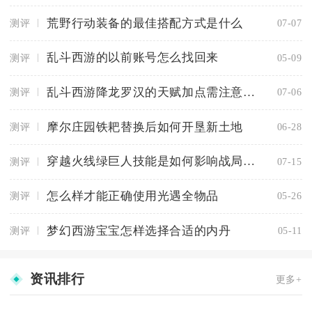
荒野行动装备的最佳搭配方式是什么
测评
07-07
乱斗西游的以前账号怎么找回来
测评
05-09
乱斗西游降龙罗汉的天赋加点需注意哪些因素
测评
07-06
摩尔庄园铁耙替换后如何开垦新土地
测评
06-28
穿越火线绿巨人技能是如何影响战局走向的
测评
07-15
怎么样才能正确使用光遇全物品
测评
05-26
梦幻西游宝宝怎样选择合适的内丹
测评
05-11
资讯排行
更多+