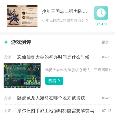
少年三国志二强力阵容有哪些推荐
少年三国志2的强力阵容分为零氪平民过渡、微
07-09
游戏测评
更多+
忘仙仙灵大会的举办时间是什么时候
测评
05-15
仙灵大会作为跨服核心玩法，开启周期稳定
查看
卧虎藏龙大宛马在哪个地方被捕获
测评
05-03
摩尔庄园手游土地编辑功能需要解锁吗
测评
07-15