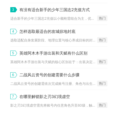
有没有适合新手的少年三国志2充值方式
3
热门
适合新手的少年三国志2充值以小额刚需组合为主，优先首充、双月...
怎样选取最适合的攻城掠地封底
4
热门
选取适配自身发展阶段、地理位置与核心养成目标的封地，优先锁定...
英雄阿木木手游出装和天赋有什么区别
5
热门
英雄阿木木手游出装与天赋的核心区别在于：出装决定坦度、伤害类...
二战风云资号的创建需要什么步骤
6
热门
二战风云资号的创建需依次完成账号注册、角色与出生点选择、主城...
在哪里解锁影之刃3幻境虚空
7
热门
影之刃3幻境虚空需先将账号内任意角色升至60级，触发重塑虚空...