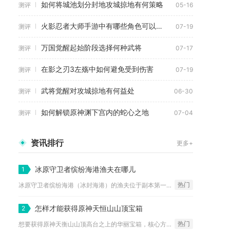
如何将城池划分封地攻城掠地有何策略
测评
05-16
火影忍者大师手游中有哪些角色可以选择
测评
07-19
万国觉醒起始阶段选择何种武将
测评
07-17
在影之刃3左殇中如何避免受到伤害
测评
07-19
武将觉醒对攻城掠地有何益处
测评
06-30
如何解锁原神渊下宫内的蛇心之地
测评
07-04
资讯排行
更多+
冰原守卫者缤纷海港渔夫在哪儿
1
热门
冰原守卫者缤纷海港（冰封海港）的渔夫位于副本第一层（图一）的...
怎样才能获得原神天恒山山顶宝箱
2
热门
想要获得原神天衡山山顶高台之上的华丽宝箱，核心方式是点燃宝箱...