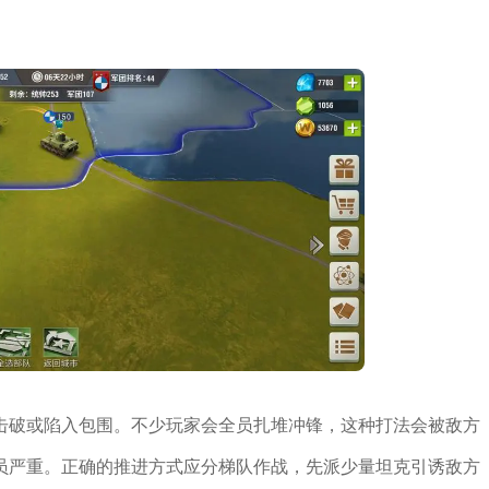
击破或陷入包围。不少玩家会全员扎堆冲锋，这种打法会被敌方
减员严重。正确的推进方式应分梯队作战，先派少量坦克引诱敌方