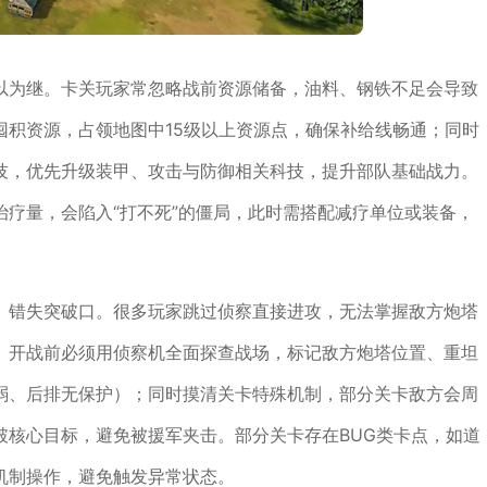
以为继。卡关玩家常忽略战前资源储备，油料、钢铁不足会导致
囤积资源，占领地图中15级以上资源点，确保补给线畅通；同时
技，优先升级装甲、攻击与防御相关科技，提升部队基础战力。
疗量，会陷入“打不死”的僵局，此时需搭配减疗单位或装备，
、错失突破口。很多玩家跳过侦察直接进攻，无法掌握敌方炮塔
。开战前必须用侦察机全面探查战场，标记敌方炮塔位置、重坦
弱、后排无保护）；同时摸清关卡特殊机制，部分关卡敌方会周
破核心目标，避免被援军夹击。部分关卡存在BUG类卡点，如道
机制操作，避免触发异常状态。