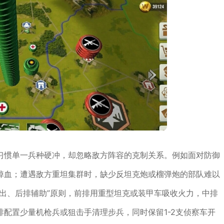
习惯单一兵种硬冲，却忽略敌方阵容的克制关系。例如面对防御
掉血；遭遇敌方重坦集群时，缺少反坦克炮或榴弹炮的部队难以
出、后排辅助”原则，前排用重型坦克或装甲车吸收火力，中排
配置少量机枪兵或狙击手清理步兵，同时保留1-2支侦察车开