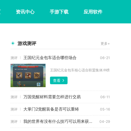
页
资讯中心
手游下载
应用软件
游戏测评
更多+
王国纪元金包车适合哪些场合
测评
06-21
王国纪元金包车核心适合联盟集体冲榜、新区快速发育
查看
万国觉醒材料需要怎样进行交易
测评
06-11
大掌门2觉醒装备是否可以重铸
测评
05-16
我的世界有没有什么技巧可以用来获取极品马
测评
04-29