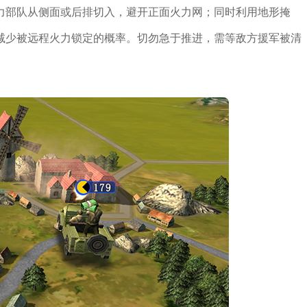
力部队从侧面或后排切入，避开正面火力网；同时利用地形掩
减少被远程火力锁定的概率。切勿急于推进，需等敌方援军被清