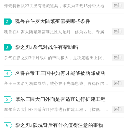
热门
弹壳特攻队23关没有隐藏道具，该关为常规15分钟大地图，所有...
魂兽在斗罗大陆繁殖需要哪些条件
2
热门
魂兽在斗罗大陆繁殖需满足性别配对、修为匹配、专属繁殖场地、繁...
影之刃3杀气对战斗有帮助吗
3
热门
杀气在影之刃3中对战斗的帮助极大，是决定输出上限、连招流畅度...
名将在帝王三国中如何才能够被劝降成功
4
热门
帝王三国名将劝降成功，核心在于先降忠诚、再稳俘虏、高智游说、...
摩尔庄园大门外面是否适宜进行扩建工程
5
热门
摩尔庄园大门外面适宜且推荐进行扩建工程，门槛低、收益高，是提...
影之刃3陨坑背后有什么值得注意的事物
6