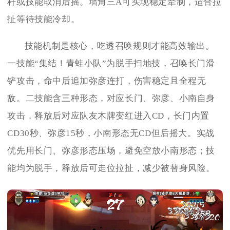
杆或技能取消后摇。墙角三A可实现稳定牵制，适合拉
扯等待技能冷却。
技能机制是核心，吃透召唤规则才能高效输出。
一技能“集结！青蛙小队”为脱手扫地技，召唤长门滑
铲攻击，命中后追加弥彦连打，伤害稳定且全程无
敌。二技能含三种形态，对应长门、弥彦、小南自身
攻击，释放后对应队友木牌变红进入CD，长门内置
CD30秒、弥彦15秒，小南形态无CD但后摇大。实战
优先用长门、弥彦形态压场，避免空放小南形态；技
能均为脱手，释放后可走位拉扯，减少被替身风险。