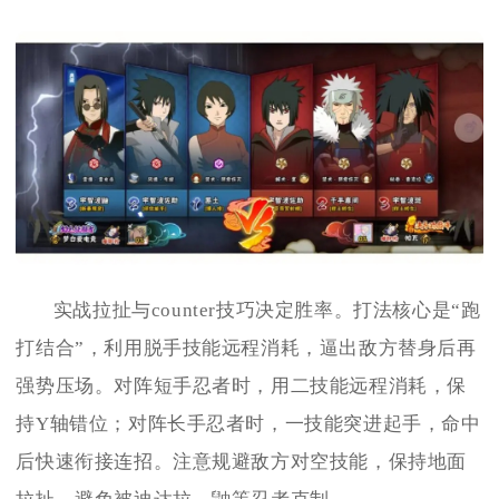
实战拉扯与counter技巧决定胜率。打法核心是“跑
打结合”，利用脱手技能远程消耗，逼出敌方替身后再
强势压场。对阵短手忍者时，用二技能远程消耗，保
持Y轴错位；对阵长手忍者时，一技能突进起手，命中
后快速衔接连招。注意规避敌方对空技能，保持地面