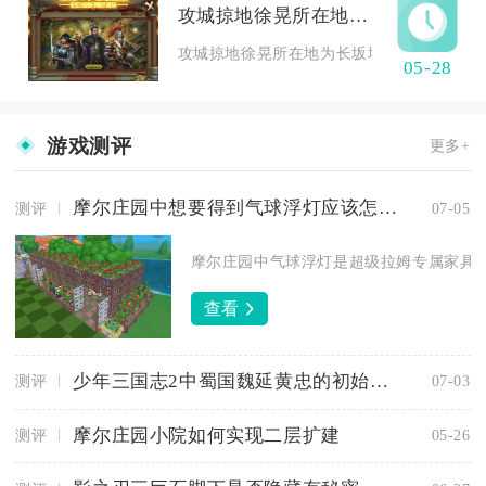
攻城掠地徐晃所在地有何特点
攻城掠地徐晃所在地为长坂坡副本，该地点以
05-28
游戏测评
更多+
摩尔庄园中想要得到气球浮灯应该怎么操作
测评
07-05
摩尔庄园中气球浮灯是超级拉姆专属家具，
查看
少年三国志2中蜀国魏延黄忠的初始属性如何
测评
07-03
摩尔庄园小院如何实现二层扩建
测评
05-26