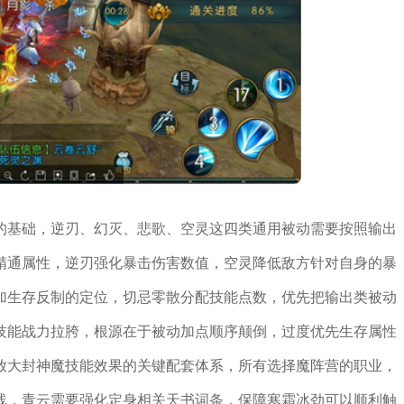
的基础，逆刃、幻灭、悲歌、空灵这四类通用被动需要按照输出
精通属性，逆刃强化暴击伤害数值，空灵降低敌方针对自身的暴
加生存反制的定位，切忌零散分配技能点数，优先把输出类被动
技能战力拉胯，根源在于被动加点顺序颠倒，过度优先生存属性
放大封神魔技能效果的关键配套体系，所有选择魔阵营的职业，
线，青云需要强化定身相关天书词条，保障寒霜冰劲可以顺利触