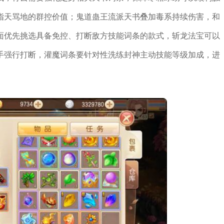
指天骂地的群控价值；鬼道蛊王流派天书叠加毒系持续伤害，和
面优先挑选具备免控、打断敌方技能词条的款式，斩龙法宝可以
手强行打断，灌魔词条要针对性洗练封神主动技能等级加成，进