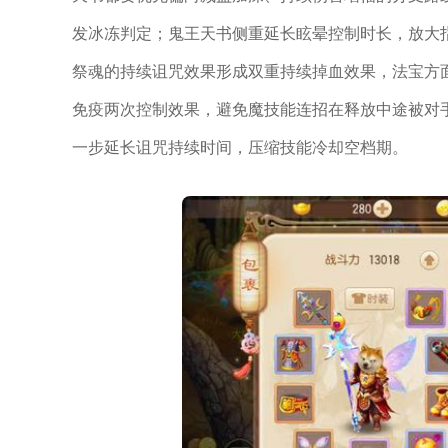
发冰冻判定；鬼王天书侧重延长眩晕控制时长，放大
祭魂的持续诅咒效果形成双重持续掉血效果，法宝方
免疫两次控制效果，避免魔技能连招在释放中途被对
一步延长诅咒持续时间，压缩技能冷却空档期。