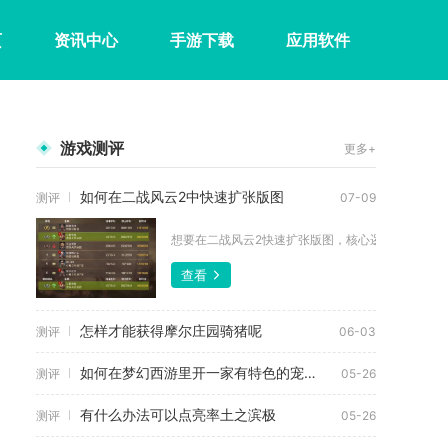
页
资讯中心
手游下载
应用软件
游戏测评
更多+
如何在二战风云2中快速扩张版图
测评
07-09
想要在二战风云2快速扩张版图，核心逻辑是先靠速升本
查看
怎样才能获得摩尔庄园骑猪呢
测评
06-03
如何在梦幻西游里开一家有特色的宠物店
测评
05-26
有什么办法可以点亮率土之滨极
测评
05-26