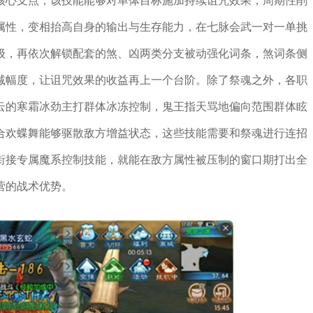
核心支点，该技能能够对单体目标施加持续诅咒效果，周期性削
属性，变相抬高自身的输出与生存能力，在七脉会武一对一单挑
级，再依次解锁配套的煞、凶两类分支被动强化词条，煞词条侧
减幅度，让诅咒效果的收益再上一个台阶。除了祭魂之外，各职
云的寒霜冰劲主打群体冰冻控制，鬼王指天骂地偏向范围群体眩
合欢蝶舞能够驱散敌方增益状态，这些技能需要和祭魂进行连招
衔接专属魔系控制技能，就能在敌方属性被压制的窗口期打出全
营的战术优势。