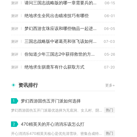
请问三国志战略版的哪一章需要兵的数量
测评
06-15
绝地求生全民出击瞄准技巧有哪些
测评
06-01
梦幻西游玄珠应该和哪些物品一起进行合成
测评
06-05
三国志战略版中诸葛亮和张飞该如何运筹帷幄
测评
07-03
你知道少年三国志2中获得救世的方法吗
测评
05-26
绝地求生驯鹿车有什么获取方式
测评
07-20
资讯排行
更多+
梦幻西游固伤五开门派如何选择
1
热门
梦幻西游固伤五开门派最优选择为无底洞、女儿村、阴曹地府、普陀...
470精英关的开心消消乐该怎么打
2
热门
开心消消乐470精英关核心是优先清雪块、密集合成特效、精准收...