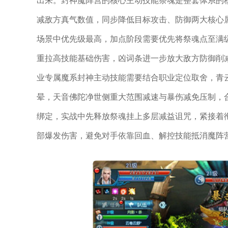
出来。封神魔阵营的核心主动技能祭魂是整套体系的
减敌方真气数值，同步降低目标攻击、防御两大核心
场景中优先级最高，加点阶段需要优先将祭魂点至满
重拉高技能基础伤害，凶词条进一步放大敌方防御削
业专属魔系封神主动技能需要结合职业定位取舍，青
晕，天音佛陀净世侧重大范围减速与暴伤减免压制，
绑定，实战中先释放祭魂挂上多层减益诅咒，紧接着
部爆发伤害，避免对手依靠回血、解控技能抵消魔阵