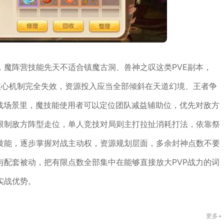
，魔阵营技能先天不适合镇魔古洞、兽神之叹这类PVE副本，
核心机制完全失效，资源投入应当全部倾斜在天道幻境、王者争
团战场景里，魔技能使用者可以定位团队减益辅助位，优先对敌方
限制敌方阵型走位，单人竞技对局则主打拉扯消耗打法，依靠祭
技能，逐步掌握对战主动权，资源规划层面，多余封神点数不要
与配套被动，把有限点数全部集中在能够直接放大PVP战力的词
实战优势。
更多+