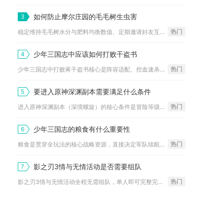
如何防止摩尔庄园的毛毛树生虫害
3
热门
稳定维持毛毛树水分与肥料均衡数值、定期邀请好友互动养护、保持...
少年三国志中应该如何打败干盗书
4
热门
少年三国志中打败蒋干盗书核心是阵容适配、控血速杀与机制规避，...
要进入原神深渊副本需要满足什么条件
5
热门
进入原神深渊副本（深境螺旋）的核心条件是冒险等级达到20级并...
少年三国志的粮食有什么重要性
6
热门
粮食是贯穿全玩法的核心战略资源，直接决定军队续航、城池发展、...
影之刃3情与无情活动是否需要组队
7
热门
影之刃3情与无情活动全程无需组队，单人即可完整完成所有剧情、...