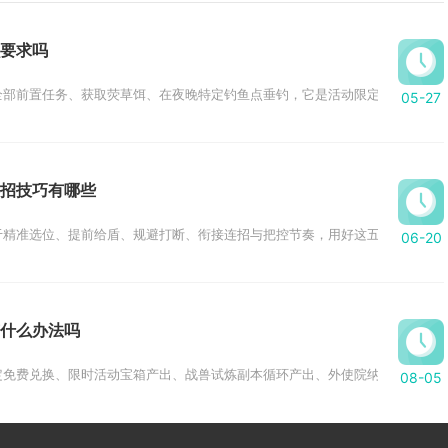
要求吗
部前置任务、获取荧草饵、在夜晚特定钓鱼点垂钓，它是活动限定观赏鱼，无长
05-27
招技巧有哪些
精准选位、提前给盾、规避打断、衔接连招与把控节奏，用好这五点可大幅提升
06-20
什么办法吗
免费兑换、限时活动宝箱产出、战兽试炼副本循环产出、外使院纳贡随机掉落四
08-05