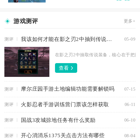
游戏测评
更多+
我该如何才能在影之刃2中抽到传说装备
测评
05-09
在影之刃2中抽取传说装备，核心在于把握抽
查看
摩尔庄园手游土地编辑功能需要解锁吗
测评
07-15
火影忍者手游训练营门票该怎样获取
测评
06-11
国战3攻城掠地任务有什么奖励
测评
06-10
开心消消乐1375关点击方法有哪些
测评
08-04