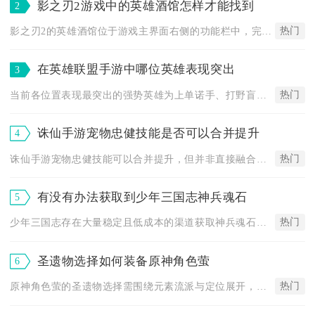
影之刃2游戏中的英雄酒馆怎样才能找到
2
热门
影之刃2的英雄酒馆位于游戏主界面右侧的功能栏中，完成前期主线...
在英雄联盟手游中哪位英雄表现突出
3
热门
当前各位置表现最突出的强势英雄为上单诺手、打野盲僧、中单劫、...
诛仙手游宠物忠健技能是否可以合并提升
4
热门
诛仙手游宠物忠健技能可以合并提升，但并非直接融合，而是通过技...
有没有办法获取到少年三国志神兵魂石
5
热门
少年三国志存在大量稳定且低成本的渠道获取神兵魂石，分为长期稳...
圣遗物选择如何装备原神角色萤
6
热门
原神角色萤的圣遗物选择需围绕元素流派与定位展开，主C优选4角...