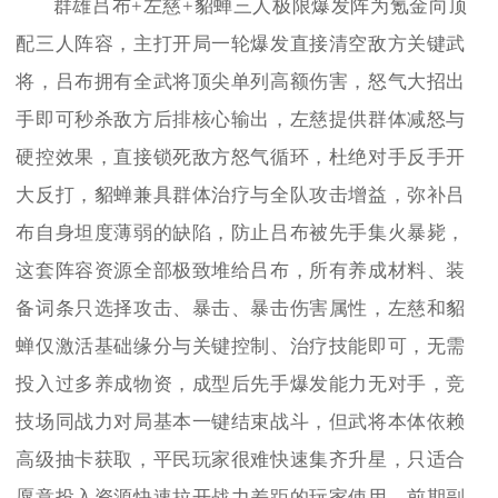
群雄吕布+左慈+貂蝉三人极限爆发阵为氪金向顶
配三人阵容，主打开局一轮爆发直接清空敌方关键武
将，吕布拥有全武将顶尖单列高额伤害，怒气大招出
手即可秒杀敌方后排核心输出，左慈提供群体减怒与
硬控效果，直接锁死敌方怒气循环，杜绝对手反手开
大反打，貂蝉兼具群体治疗与全队攻击增益，弥补吕
布自身坦度薄弱的缺陷，防止吕布被先手集火暴毙，
这套阵容资源全部极致堆给吕布，所有养成材料、装
备词条只选择攻击、暴击、暴击伤害属性，左慈和貂
蝉仅激活基础缘分与关键控制、治疗技能即可，无需
投入过多养成物资，成型后先手爆发能力无对手，竞
技场同战力对局基本一键结束战斗，但武将本体依赖
高级抽卡获取，平民玩家很难快速集齐升星，只适合
愿意投入资源快速拉开战力差距的玩家使用，前期副