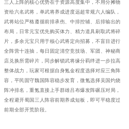
三人上阵的核心优势在于资源高度集中，不用分摊物
资给六名武将，单武将养成进度远超常规六人编队，
武将站位严格遵循前排承伤、中排控辅、后排输出的
布局，日常元宝优先购买体力、精力道具刷取武将碎
片，多余元宝只用于核心武将定向招募，不盲目进行
全阵营十连抽，每日固定清空竞技场、军团、神秘商
店兑换所需碎片，同步解锁武将缘分羁绊进一步拉高
整体战力，玩家可根据自身氪金程度选择对应三角阵
容，平民固守魏国阵容稳步发育，微氪选择吴国灼烧
阵冲排名，重氪直接上手群雄吕布爆发阵碾压对局，
全程避开蜀国三人阵容前期养成短板，即可平稳度过
前期全部开荒阶段。