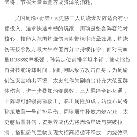
武将，节省大量重置养成资源的消耗。
吴国周瑜+孙策+太史慈三人灼烧爆发阵适合有小
额投入、追求快速冲榜的玩家，周瑜是整套阵容绝对
核心，技能大范围灼烧伤害附带概率眩晕效果，灼烧
伤害按照敌方最大生命值百分比持续扣除，面对高血
量BOSS效率极强，孙策定位前排半坦半辅，被动缩短
自身技能冷却时间，同时嘲讽敌方攻击自身，为周瑜
创造安全输出环境，太史慈作为副输出补充大范围群
体伤害，进一步叠加灼烧层数，三人羁绊全部互通，
上阵即可解锁高额攻击、暴击属性加成，站位布局将
孙策放置一号前排承伤，周瑜居中释放灼烧AOE，太
史慈后置补伤，资源养成优先将周瑜星级与突破拉
满，搭配怒气宝物实现大招高频循环释放，灼烧效果