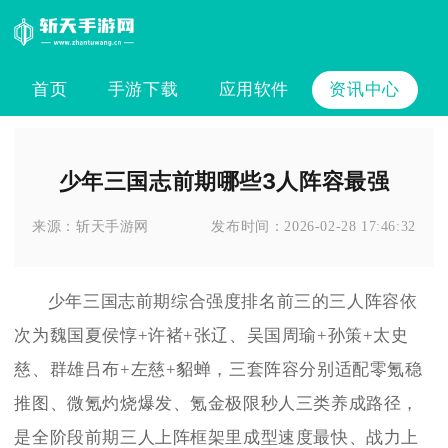
首页
手游下载
应用软件
资讯中心
少年三国志前期哪些3人阵容最强
来源：
斩天手游网
发布时间：
2026-02-28 17:46:32
少年三国志前期综合强度排名前三的三人阵容依
次为魏国夏侯惇+许褚+张辽、吴国周瑜+孙策+太史
慈、群雄吕布+左慈+貂蝉，三套阵容分别适配零氪稳
推图、微氪灼烧爆发、氪金极限秒人三类养成路径，
是全阶段前期三人上阵框架里成型速度最快、战力上