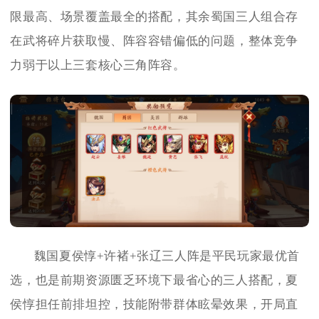
限最高、场景覆盖最全的搭配，其余蜀国三人组合存
在武将碎片获取慢、阵容容错偏低的问题，整体竞争
力弱于以上三套核心三角阵容。
魏国夏侯惇+许褚+张辽三人阵是平民玩家最优首
选，也是前期资源匮乏环境下最省心的三人搭配，夏
侯惇担任前排坦控，技能附带群体眩晕效果，开局直