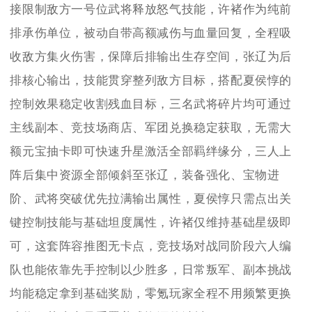
接限制敌方一号位武将释放怒气技能，许褚作为纯前
排承伤单位，被动自带高额减伤与血量回复，全程吸
收敌方集火伤害，保障后排输出生存空间，张辽为后
排核心输出，技能贯穿整列敌方目标，搭配夏侯惇的
控制效果稳定收割残血目标，三名武将碎片均可通过
主线副本、竞技场商店、军团兑换稳定获取，无需大
额元宝抽卡即可快速升星激活全部羁绊缘分，三人上
阵后集中资源全部倾斜至张辽，装备强化、宝物进
阶、武将突破优先拉满输出属性，夏侯惇只需点出关
键控制技能与基础坦度属性，许褚仅维持基础星级即
可，这套阵容推图无卡点，竞技场对战同阶段六人编
队也能依靠先手控制以少胜多，日常叛军、副本挑战
均能稳定拿到基础奖励，零氪玩家全程不用频繁更换